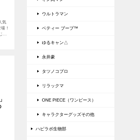
ウルトラマン
人気
登場！
ベティー ブープ™
じ
・ウ
ゆるキャン△
：
…]
永井豪
タツノコプロ
リラックマ
3」
ONE PIECE（ワンピース）
の
キャラクターグッズその他
ハピラボ生物部