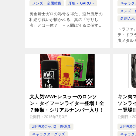
メンズ・金属雑貨
牙狼 ＜GARO＞
キャラク
メンズ・
黄金騎士ガロの称号を得た、道外流牙の
名刺入れ
壮絶な戦いが描かれる。真の「守りし
者」とは一体？ －人間は守るに値する
トラファ
存在なのか－ 「牙狼＜GARO＞ -
テ・ドフラ
GOLDSTORM-翔」シリーズより新登場
虫メタル
した、魔導輪ザルバシールドがモチーフ
キャラ、
[…]
ミンゴの
調にアレン
大人気WWEレスラーのロンソ
キン肉マ
ン・タイフーンライター登場！全
ソンラ
７種類・シリアルナンバー入り！
ー登場!!
公開日：
2015年7月3日
公開日：
2
ZIPPO(ジッポ)・喫煙具
ZIPPO
キャラクターグッズ
キャラク