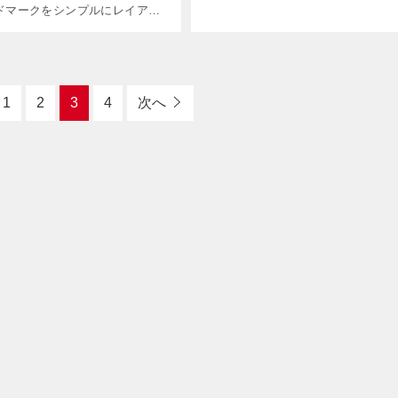
ら13日まで、特設サイトにて実施さ
ドマークをシンプルにレイアウ
「キン肉マン超人総選挙2013」。
イターです。ベースは手に馴染
選挙で1位となった […]
、そして60年代のアメリカらし
ンが魅力のロンソン・タイフ
1
2
3
4
次へ