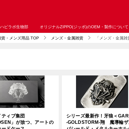
ハピラボ生物部
オリジナルZIPPO(ジッポ)のOEM・製作について
・雑貨・メンズ用品
TOP
メンズ・金属雑貨
「メンズ・金属雑貨
イティブ集団
シリーズ最新作！牙狼＜GAR
OSEN」が放つ、アートの
-GOLDSTORM-翔 魔導輪
カードケース。
バシールド・メタルキーホル