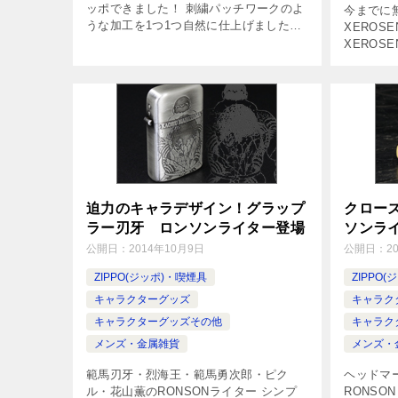
ッポできました！ 刺繍パッチワークのよ
今までに
うな加工を1つ1つ自然に仕上げました。
XEROS
各柄に描かれた血液型が、あなたをさり
XEROS
げなくアピール。まるで金属に刺繍が施
2014年
されているように、見かけは軽くて柔ら
162ア
[…]
チング・全
迫力のキャラデザイン！グラップ
クロー
ラー刃牙 ロンソンライター登場
ソンラ
公開日：
2014年10月9日
公開日：
2
ZIPPO(ジッポ)・喫煙具
ZIPPO
キャラクターグッズ
キャラク
キャラクターグッズその他
キャラク
メンズ・金属雑貨
メンズ・
範馬刃牙・烈海王・範馬勇次郎・ピク
ヘッドマ
ル・花山薫のRONSONライター シンプ
RONSO