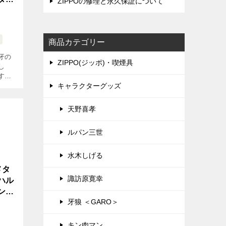
ZIPPOの修理と永久保証について
商品カテゴリー
牙の
ZIPPO(ジッポ)・喫煙具
し
する
キャラクターグッズ
登場
ーフ
天野喜孝
ルパン三世
水木しげる
メタ
諏訪原寛幸
ハル
ン・
牙狼 ＜GARO＞
リア
キン肉マン