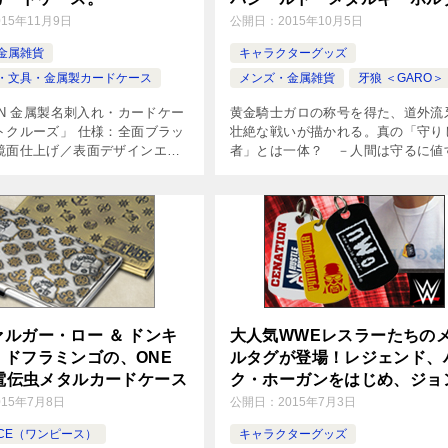
発売
015年11月9日
公開日：
2015年10月5日
金属雑貨
キャラクターグッズ
・文具・金属製カードケース
メンズ・金属雑貨
牙狼 ＜GARO＞
EN 金属製名刺入れ・カードケー
黄金騎士ガロの称号を得た、道外流
トクルーズ」 仕様：全面ブラッ
壮絶な戦いが描かれる。真の「守り
鏡面仕上げ／表面デザインエッ
者」とは一体？ －人間は守るに値
ーザー彫刻・裏面XEROSEN
存在なのか－ 「牙狼＜GARO＞ -
チング／クリアーコーティング
GOLDSTORM-翔」シリーズより新
アーコーティングは […]
した、魔導輪ザルバシールドがモチ
[…]
ルガー・ロー ＆ ドンキ
大人気WWEレスラーたちの
・ドフラミンゴの、ONE
ルタグが登場！レジェンド、
E電伝虫メタルカードケース
ク・ホーガンをはじめ、ジョ
シナやアルティメット・ウォ
015年7月8日
公開日：
2015年7月3日
ーなど全８種類！
IECE（ワンピース）
キャラクターグッズ