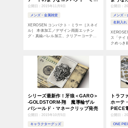
ー
公開日：
2015年11月9日
公開日：
2
メンズ・金属雑貨
メンズ・
名刺入れ
XEROSEN コンパクト・ミラー［スネイ
ル］ 本体加工／デザイン両面エッチン
XEROS
グ・真鍮バレル加工、クリアーコーティ
ス「ナイ
ング一倍率のノーマルミラーと三倍の拡
クめっき
大鏡をセット。一つずつ、熟練工の手に
チング＆レ
よって丁寧に組み立てられます。 X […]
ロゴエッ
済み※クリ
シリーズ最新作！牙狼＜GARO＞
トラファ
-GOLDSTORM-翔 魔導輪ザル
ホーテ
バシールド・マネークリップ発売
PIEC
公開日：
2015年10月5日
公開日：
2
キャラクターグッズ
ONE P