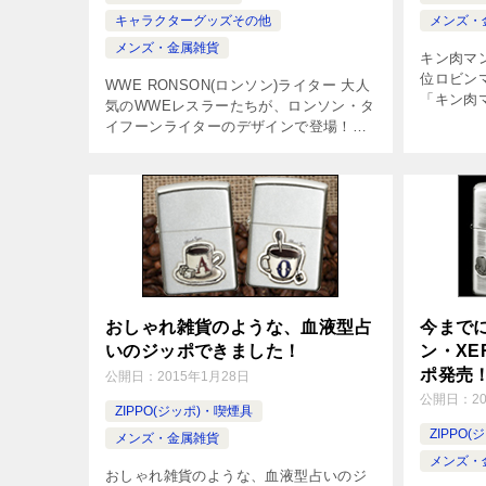
キャラクターグッズその他
メンズ・
メンズ・金属雑貨
キン肉マ
位ロビン
WWE RONSON(ロンソン)ライター 大人
「キン肉
気のWWEレスラーたちが、ロンソン・タ
念と自立
イフーンライターのデザインで登場！全
とは！？
７種類・シリアルナンバー入り！ ■製品
後を飾る、
仕様：WWE RONSONタイフーンライタ
ー メーカー RON […]
おしゃれ雑貨のような、血液型占
今まで
いのジッポできました！
ン・XE
ポ発売
公開日：
2015年1月28日
公開日：
2
ZIPPO(ジッポ)・喫煙具
ZIPPO
メンズ・金属雑貨
メンズ・
おしゃれ雑貨のような、血液型占いのジ