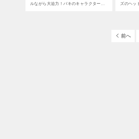
ルながら大迫力！バキのキャラクターデ
ズのヘッ
ザインをしっかりとエッチングでレイア
トしたラ
ウトした「グラップラー刃牙 ロンソン
みやすく
ライター」、全5種類をラインナップ！
いデザイ
[…]
[…]
前へ