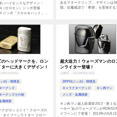
あるマネークリップ。 デザインは2
無いハイセンスなデザイン・
類。旧魔戒語で「希望」を意味する
EN（ゼロセン）ジッポ登場
と、「友」を意味するザルバのバリ
EN ジッポ「スカル＆ハット」
ション。文字通り縁起物として手に
12月発売使用ケース／ジッポ ＃
たいガロと、ホラーの存在を感じ取
ーマーケース本体加工 ／2段エッ
さ […]
体銀イブシ仕上 […]
ズのヘッドマークを、ロン
超大迫力！ウォーズマンのロ
イターに大きくデザイン！
ンライター登場！
014年10月9日
公開日：
2014年9月16日
(ジッポ)・喫煙具
ZIPPO(ジッポ)・喫煙具
ターグッズ
キャラクターグッズ
キン肉マン
ターグッズその他
メンズ・金属雑貨
金属雑貨
キン肉マン超人総選挙2013・第１位
ーホー”あのウォーズマンがRONSO
ークがカッコイイ！クローズの
イフーンにて登場！ 2013年の6月1
N・タイフーンライター クロー