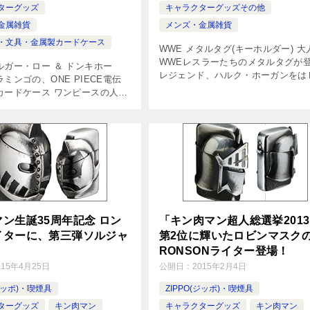
ターグッズ
キャラクターグッズその他
金属雑貨
メンズ・金属雑貨
・文具・金属製カードケース
WWE メタルタグ(キーホルダー) 大
WWEレスラーたちのメタルタグが
ルガー・ロー ＆ ドンキホー
レジェンド、ハルク・ホーガンをは
ミンゴの、ONE PIECE電伝
め、ジョン・シナやアルティメット
カードケース ワンピースの人気
ォリアーなど全８種類！ ■製品仕様
トラファルガー・ロー＆ドフラ
WWE メタルタグ（キーホルダー） [
電伝虫と海賊旗を、モノグラム
ジ […]
ン生誕35周年記念 ロン
「キン肉マン超人総選挙201
イターに、第三弾ソルジャ
第2位に輝いたロビンマスク
RONSONライター登場！
015年4月25日
公開日：
2015年2月4日
(ジッポ)・喫煙具
ZIPPO(ジッポ)・喫煙具
ターグッズ
キン肉マン
キャラクターグッズ
キン肉マン