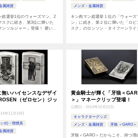
金属雑貨
メンズ・金属雑貨
ン総選挙1位のウォーズマン、2
キン肉マン総選挙１位の「ウォーズ
マスクに続き、第3位に輝いた
ン」に続き、第２位に輝いた「ロビ
マンソルジャー」登場！ 硬い信
スク」のロンソン・タイフーンライ
心。兄アタルが教える真の友情
登場!! ロンドン名物 「タワーブリ
 とうとうキン肉マン35周年の最
ジ！！」 大好評をいただいた「ウ
第3弾「キン肉マンソル […]
マン」に続き、仮面の貴公子ロビン
ク […]
に無いハイセンスなデザイ
黄金騎士が輝く「牙狼＜GAR
ROSEN（ゼロセン）ジッ
＞」マネークリップ登場！
！
公開日：
2014年10月22日
014年11月19日
キャラクターグッズ
(ジッポ)・喫煙具
メンズ・金属雑貨
牙狼 ＜GARO＞
金属雑貨
牙狼＜GARO＞だからこそ、持つ理