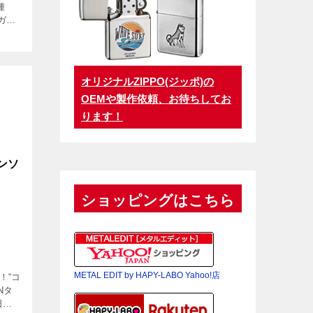
種
ガロ
エー
入れ
りま
オリジナルZIPPO(ジッポ)の
OEMや製作依頼、お待ちしてお
ります！
ンソ
ショッピングはこちら
METAL EDIT by HAPY-LABO Yahoo!店
！“コ
Nタ
日か