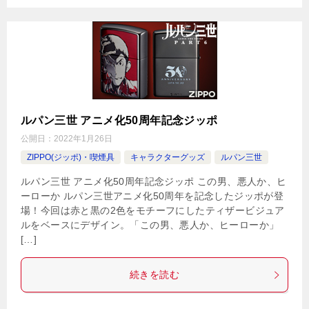
ルパン三世 アニメ化50周年記念ジッポ
公開日：
2022年1月26日
ZIPPO(ジッポ)・喫煙具
キャラクターグッズ
ルパン三世
ルパン三世 アニメ化50周年記念ジッポ この男、悪人か、ヒ
ーローか ルパン三世アニメ化50周年を記念したジッポが登
場！今回は赤と黒の2色をモチーフにしたティザービジュア
ルをベースにデザイン。「この男、悪人か、ヒーローか」
[…]
続きを読む