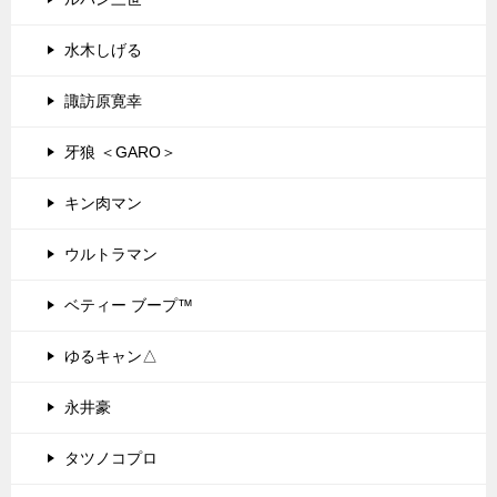
水木しげる
諏訪原寛幸
牙狼 ＜GARO＞
キン肉マン
ウルトラマン
ベティー ブープ™
ゆるキャン△
永井豪
タツノコプロ