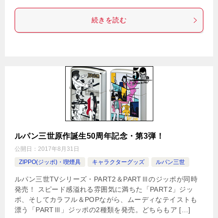
続きを読む
ルパン三世原作誕生50周年記念・第3弾！
公開日：
2017年8月31日
ZIPPO(ジッポ)・喫煙具
キャラクターグッズ
ルパン三世
ルパン三世TVシリーズ・PART2＆PARTⅢのジッポが同時
発売！ スピード感溢れる雰囲気に満ちた「PART2」ジッ
ポ、そしてカラフル＆POPながら、ムーディなテイストも
漂う「PARTⅢ」ジッポの2種類を発売。どちらもア […]