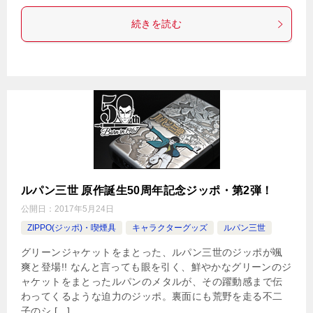
続きを読む
ルパン三世 原作誕生50周年記念ジッポ・第2弾！
公開日：
2017年5月24日
ZIPPO(ジッポ)・喫煙具
キャラクターグッズ
ルパン三世
グリーンジャケットをまとった、ルパン三世のジッポが颯
爽と登場!! なんと言っても眼を引く、鮮やかなグリーンのジ
ャケットをまとったルパンのメタルが、その躍動感まで伝
わってくるような迫力のジッポ。裏面にも荒野を走る不二
子のシ […]