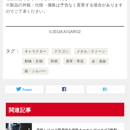
※製品の外観・仕様・価格は予告なく変更する場合があります
のでご了承ください。
©2011KA/GARO2
タグ
キャラクター
ドラゴン
メタル・ストーン
動物・生物
和柄
唐草・草花
金・真鍮
銀・シルバー
Tweet
関連記事