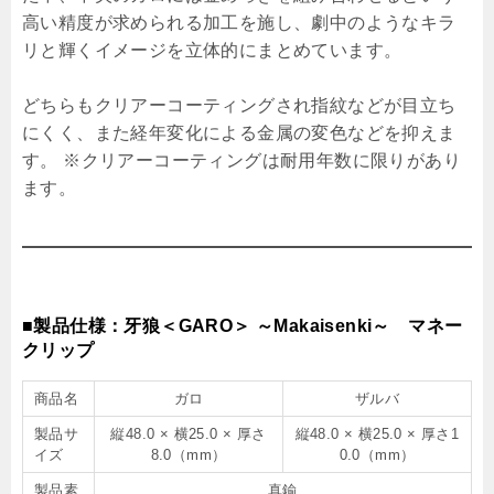
高い精度が求められる加工を施し、劇中のようなキラ
リと輝くイメージを立体的にまとめています。
どちらもクリアーコーティングされ指紋などが目立ち
にくく、また経年変化による金属の変色などを抑えま
す。 ※クリアーコーティングは耐用年数に限りがあり
ます。
■製品仕様：牙狼＜GARO＞ ～Makaisenki～ マネー
クリップ
商品名
ガロ
ザルバ
製品サ
縦48.0 × 横25.0 × 厚さ
縦48.0 × 横25.0 × 厚さ1
イズ
8.0（mm）
0.0（mm）
製品素
真鍮