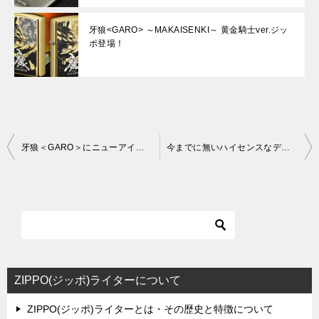
牙狼<GARO> ～MAKAISENKI～ 黄金騎士ver.ジッ
ポ登場！
投
牙狼＜GARO＞にニューアイテム「魔戒ノ花 ロンソン・タイフーンライター」登場！
今までに無いハイセンスなデザイン・XEROSEN（ゼロセン）ジッポ発売！
稿
ナ
ビ
ゲ
ー
シ
ZIPPO(ジッポ)ライターについて
ョ
ZIPPO(ジッポ)ライターとは・その歴史と特徴について