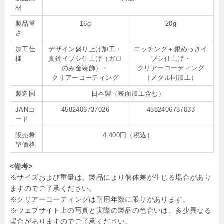
材
製品重
16g
20g
さ
加工仕
デザイン盛り上げ加工・
エッチング＋銀めっきイ
様
真鍮イブシ仕上げ（ガロ
ブシ仕上げ・
のみ金装飾）・
クリアーコーティング
クリアーコーティング
（メタル同加工）
製造国
日本製（表面加工含む）
JANコ
4582406737026
4582406737033
ード
販売希
4,400円（税込）
望価格
<備考>
※サイズおよび重量は、製品により個体差が生じる場合があり
ますのでご了承ください。
※クリアーコーティングは耐用年数に限りがあります。
※ウェブサイト上の写真と実際の製品の色合いは、多少異なる
場合がありますのでご了承ください。