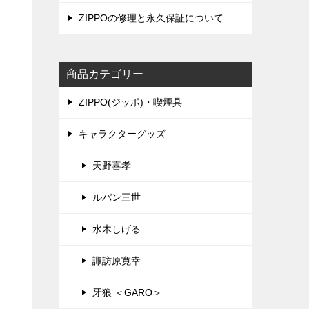
ZIPPOの修理と永久保証について
商品カテゴリー
ZIPPO(ジッポ)・喫煙具
キャラクターグッズ
天野喜孝
ルパン三世
水木しげる
諏訪原寛幸
牙狼 ＜GARO＞