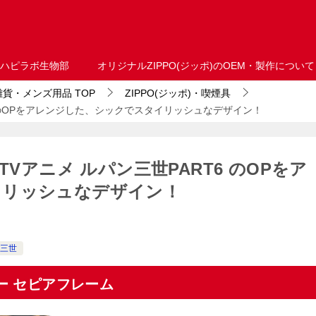
ハピラボ生物部
オリジナルZIPPO(ジッポ)のOEM・製作について
・雑貨・メンズ用品
TOP
ZIPPO(ジッポ)・喫煙具
6 のOPをアレンジした、シックでスタイリッシュなデザイン！
TVアニメ ルパン三世PART6 のOPをア
イリッシュなデザイン！
三世
ター セピアフレーム