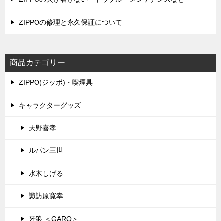
ZIPPOの修理と永久保証について
商品カテゴリー
ZIPPO(ジッポ)・喫煙具
キャラクターグッズ
天野喜孝
ルパン三世
水木しげる
諏訪原寛幸
牙狼 ＜GARO＞