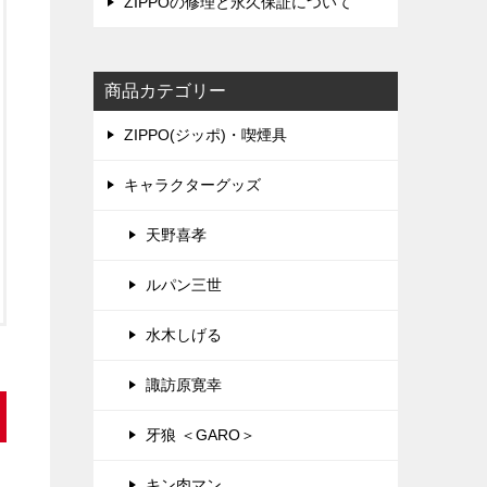
ZIPPOの修理と永久保証について
商品カテゴリー
ZIPPO(ジッポ)・喫煙具
キャラクターグッズ
天野喜孝
ルパン三世
水木しげる
諏訪原寛幸
牙狼 ＜GARO＞
キン肉マン