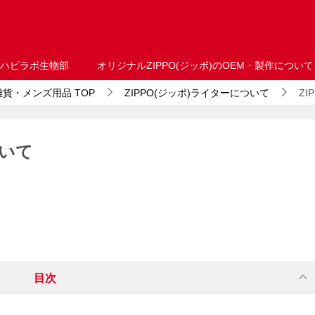
ハピラボ生物部
オリジナルZIPPO(ジッポ)のOEM・製作について
・雑貨・メンズ用品
TOP
ZIPPO(ジッポ)ライターについて
Z
ついて
目次