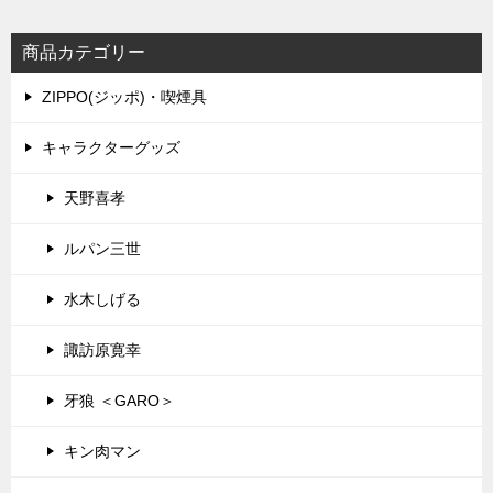
商品カテゴリー
ZIPPO(ジッポ)・喫煙具
キャラクターグッズ
天野喜孝
ルパン三世
水木しげる
諏訪原寛幸
牙狼 ＜GARO＞
キン肉マン