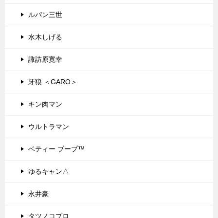
ルパン三世
水木しげる
諏訪原寛幸
牙狼 ＜GARO＞
キン肉マン
ウルトラマン
ベティー ブープ™
ゆるキャン△
永井豪
タツノコプロ