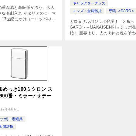
キャラクターグッズ
の重厚感と高級感が漂う、大人
メンズ・金属雑貨
牙狼 ＜GARO＞
クな名刺入れ イタリアのローマ
、17世紀にかけヨーロッパの大
ガロ＆ザルバジッポ登場！ 牙狼＜
急速に広まったバロックスタイ
GARO＞～MAKAISENKI～ジッポ
華やかで重厚な様式をあしらっ
始！ 魔界より、人の肉体と魂を喰
の名刺入れです。エッチングと
出現する魔獣ホラーたち。人知れず
の闇を狩る魔戒騎士の存在があった
かでも「牙狼（ガロ）」は、魔戒騎 [
銀めっき100ミクロン ス
600番・ミラー ⁄ サテー
012年4月6日
(ジッポ)・喫煙具
金属雑貨