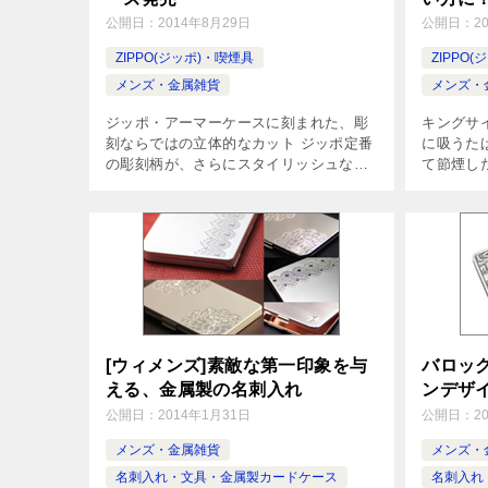
公開日：
2014年8月29日
公開日：
2
ZIPPO(ジッポ)・喫煙具
ZIPPO
メンズ・金属雑貨
メンズ・
ジッポ・アーマーケースに刻まれた、彫
キングサ
刻ならではの立体的なカット ジッポ定番
に吸うた
の彫刻柄が、さらにスタイリッシュなデ
て節煙し
ザインとなって新たに刻まれました。ケ
を基調に
ースには素材の板厚がノーマルの＃200
ガレット
よりも厚く、またさらに頑丈な「アーマ
ト・プレ
[…]
[…]
[ウィメンズ]素敵な第一印象を与
バロッ
える、金属製の名刺入れ
ンデザ
公開日：
2014年1月31日
公開日：
2
メンズ・金属雑貨
メンズ・
名刺入れ・文具・金属製カードケース
名刺入れ