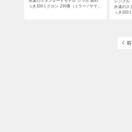
永遠のスタンダードモデル ジッポ 銀め
シンプル 
っき100ミクロン 230番（ミラー ⁄ サテー
永遠のス
ナ） 人とは違うジッポを持ちたい！とい
っき100ミ
う方にオススメ […]
ーナ） 
ジッポに
登場です。
前