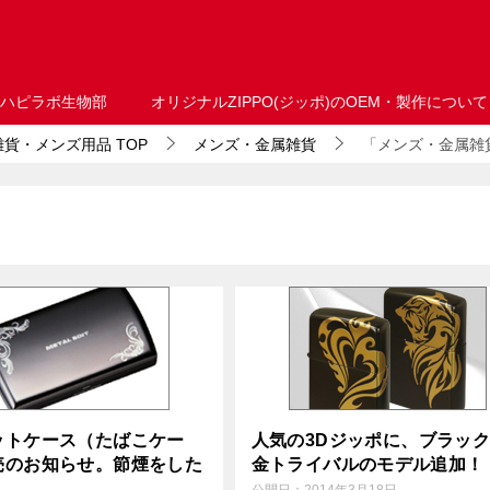
ハピラボ生物部
オリジナルZIPPO(ジッポ)のOEM・製作について
・雑貨・メンズ用品
TOP
メンズ・金属雑貨
「メンズ・金属雑貨
ットケース（たばこケー
人気の3Dジッポに、ブラッ
売のお知らせ。節煙をした
金トライバルのモデル追加！
！