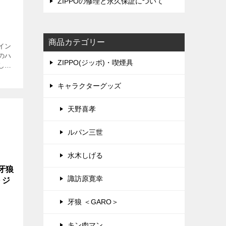
ZIPPOの修理と永久保証について
商品カテゴリー
イン
のハ
ZIPPO(ジッポ)・喫煙具
しい
迫力！
ラック
キャラクターグッズ
[…]
天野喜孝
ルパン三世
水木しげる
牙狼
諏訪原寛幸
～ジ
牙狼 ＜GARO＞
キン肉マン