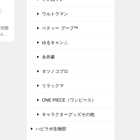
ウルトラマン
発売開
ベティー ブープ™
わんと
、そ
ゆるキャン△
。な
…]
永井豪
タツノコプロ
リラックマ
ONE PIECE（ワンピース）
キャラクターグッズその他
ハピラボ生物部