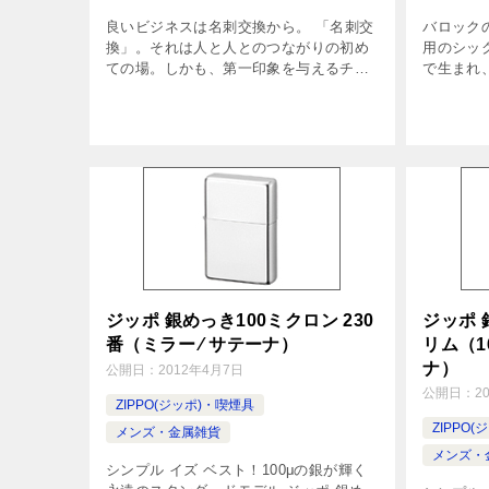
良いビジネスは名刺交換から。 「名刺交
バロック
換」。それは人と人とのつながりの初め
用のシッ
ての場。しかも、第一印象を与えるチャ
で生まれ
ンスは一回きり。相手と名刺交換をする
部分へと
ときにはできるだけ良い印象を与えたい
ル。その
ですね。 良い印象が「もう一度会ってみ
た金属製
[…]
[…]
ジッポ 銀めっき100ミクロン 230
ジッポ 
番（ミラー ⁄ サテーナ）
リム（1
ナ）
公開日：
2012年4月7日
公開日：
2
ZIPPO(ジッポ)・喫煙具
ZIPPO
メンズ・金属雑貨
メンズ・
シンプル イズ ベスト！100μの銀が輝く