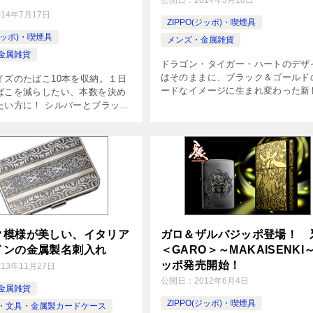
公開日：
2014年3月18日
014年7月17日
ZIPPO(ジッポ)・喫煙具
(ジッポ)・喫煙具
メンズ・金属雑貨
金属雑貨
ドラゴン・タイガー・ハートのデザ
はそのままに、ブラック＆ゴールド
イズのたばこ10本を収納。１日
ードなイメージに生まれ変わった新
ばこを減らしたい、本数を決め
3Dシリーズ。 まさにジッポらしい
たい方に！ シルバーとブラック
三面連続加工の3Dシリーズに、ブ
デザインした、高級感溢れるシ
＆金トライバルのデザイン登場 新た 
ケース（たばこケース）。ギフ
ゼントにも最適な大人のための
ク模様が美しい、イタリア
ガロ＆ザルバジッポ登場！ 
インの金属製名刺入れ
＜GARO＞～MAKAISENKI
ッポ発売開始！
013年11月27日
公開日：
2012年6月4日
金属雑貨
ZIPPO(ジッポ)・喫煙具
・文具・金属製カードケース