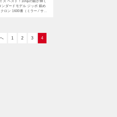
イズ ベスト！100μの銀が輝く
タンダードモデル ジッポ 銀め
クロン 1600番（ミラー ⁄ サテ
オトナの女性によく似合うスリム
、銀100ミクロン（μ）モデルが
手の […]
へ
1
2
3
4