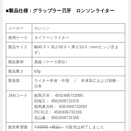
■製品仕様：グラップラー刃牙 ロンソンライター
メーカー
ロンソン
使用ケース
タイフーンライター
製品サイズ
幅40.0 × 高さ60.0 × 厚さ16.0（mm/ヒンジ含ま
ず）
製品素材
真鍮（ケース部分）
製品重さ
63g
製造国
ライター本体・中国 ／ 本体加工および装飾・
日本
JANコード
範馬刃牙： 4582406732090
烈海王： 4582406732076
範馬勇次郎： 4582406732083
PICKLE： 4582406732106
花山薫： 4582406731505
販売希望価
7,920円（税込）
※販売は終了しました