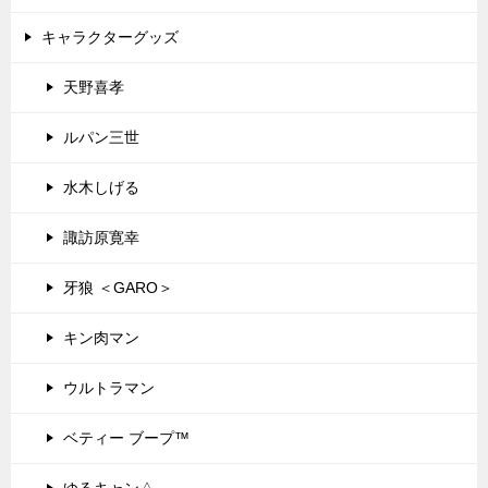
キャラクターグッズ
天野喜孝
ルパン三世
水木しげる
諏訪原寛幸
牙狼 ＜GARO＞
キン肉マン
ウルトラマン
ベティー ブープ™