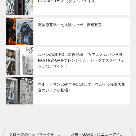
DOUBLE FACE［ダブルフェイス］
諏訪原寛幸・七大陸ジッポ 伊達政宗
ルパンのZIPPOに新作登場！TVアニメ ルパン三世
PART6 のOPをアレンジした、シックでスタイリッ
シュなデザイン！
ウルトラマン55周年を記念して、ウルトラ怪獣大集
合のジッポが登場！
投
クローズのヘッドマークを、ロンソンライターに大きくデザイン！
牙狼＜GARO＞にニューアイテム「魔戒ノ花 ロンソン・タイフーンライター」登場！