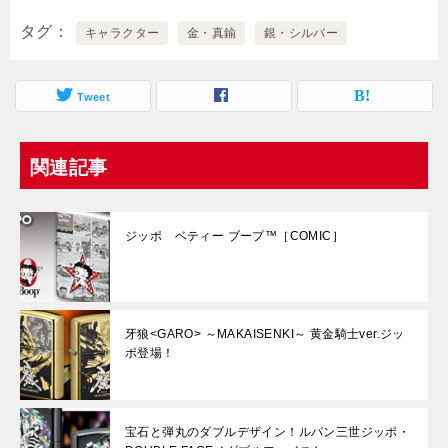
タグ
キャラクター
金・真鍮
銀・シルバー
Tweet
関連記事
ジッポ ベティー ブープ™［COMIC］
牙狼<GARO> ～MAKAISENKI～ 黄金騎士ver.ジッ
ポ登場！
宝石と弾丸のダブルデザイン！ルパン三世ジッポ・