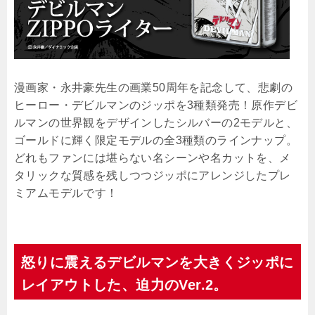
漫画家・永井豪先生の画業50周年を記念して、悲劇の
ヒーロー・デビルマンのジッポを3種類発売！原作デビ
ルマンの世界観をデザインしたシルバーの2モデルと、
ゴールドに輝く限定モデルの全3種類のラインナップ。
どれもファンには堪らない名シーンや名カットを、メ
タリックな質感を残しつつジッポにアレンジしたプレ
ミアムモデルです！
怒りに震えるデビルマンを大きくジッポに
レイアウトした、迫力のVer.2。