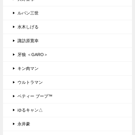
ルパン三世
水木しげる
諏訪原寛幸
牙狼 ＜GARO＞
キン肉マン
ウルトラマン
ベティー ブープ™
ゆるキャン△
永井豪