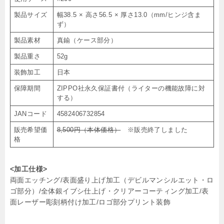
製品サイズ
幅38.5 × 高さ56.5 × 厚さ13.0（mm/ヒンジ含ま
ず）
製品素材
真鍮（ケース部分）
製品重さ
52g
装飾加工
日本
保障期間
ZIPPO社永久保証書付（ライターの機能故障に対
する）
JANコード
4582406732854
販売希望価
8,500円（本体価格）
※販売終了しました
格
<加工仕様>
両面エッチング/表面盛り上げ加工（デビルマンシルエット・ロ
ゴ部分）/全体銀イブシ仕上げ・クリアーコーティング加工/表
面レーザー彫刻柄付け加工/ロゴ部分プリント装飾