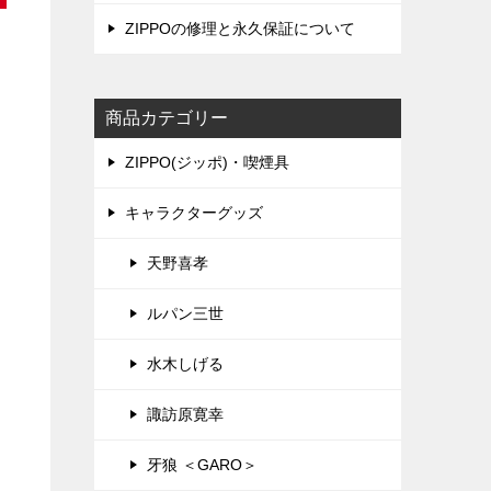
ZIPPOの修理と永久保証について
商品カテゴリー
ZIPPO(ジッポ)・喫煙具
キャラクターグッズ
天野喜孝
ルパン三世
水木しげる
諏訪原寛幸
牙狼 ＜GARO＞