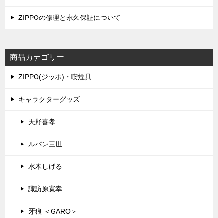
ZIPPOの修理と永久保証について
商品カテゴリー
ZIPPO(ジッポ)・喫煙具
キャラクターグッズ
天野喜孝
ルパン三世
水木しげる
諏訪原寛幸
牙狼 ＜GARO＞