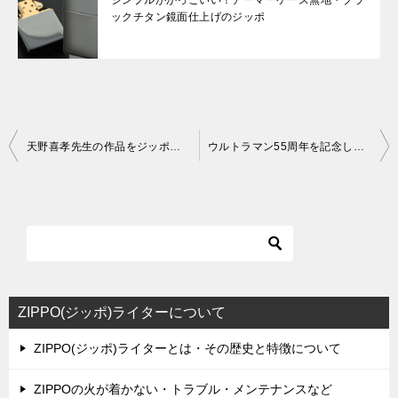
シンプルがかっこいい！アーマーケース無地・ブラ
ックチタン鏡面仕上げのジッポ
投
天野喜孝先生の作品をジッポにアレンジ！F2-049
ウルトラマン55周年を記念して、ウルトラ怪獣大集合のジッポが登場！
稿
ナ
ビ
ゲ
ー
シ
ZIPPO(ジッポ)ライターについて
ョ
ZIPPO(ジッポ)ライターとは・その歴史と特徴について
ン
ZIPPOの火が着かない・トラブル・メンテナンスなど