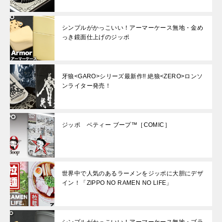
シンプルがかっこいい！アーマーケース無地・金め
っき鏡面仕上げのジッポ
牙狼<GARO>シリーズ最新作!! 絶狼<ZERO>ロンソ
ンライター発売！
ジッポ ベティー ブープ™［COMIC］
世界中で人気のあるラーメンをジッポに大胆にデザ
イン！「ZIPPO NO RAMEN NO LIFE」