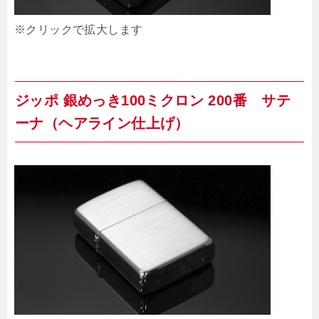
※クリックで拡大します
ジッポ 銀めっき100ミクロン 200番 サテ
ーナ（ヘアライン仕上げ）