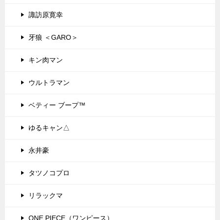
諏訪原寛幸
牙狼 ＜GARO＞
キン肉マン
ウルトラマン
ベティー ブープ™
ゆるキャン△
永井豪
タツノコプロ
リラックマ
ONE PIECE（ワンピース）