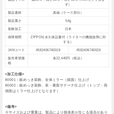
ず）
製品素材
真鍮（ケース部分）
製品重さ
54g
装飾加工
日本
保障期間
ZIPPO社永久保証書付（ライターの機能故障に対
する）
JANコード
4582406740019
4582406740026
販売希望価
各22,440円（税込）
格
<加工仕様>
80001：銀めっき装飾、全体ミラー（鏡面）仕上げ
80002：銀めっき装飾、表・裏面サテーナ仕上げ（トップ・両
側面はミラー仕上げとなります）
<備考>
※サイズおよび重量は、製品により個体差が生じる場合があり