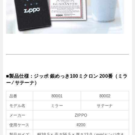
■製品仕様：ジッポ 銀めっき100ミクロン 200番（ミラ
ー ⁄ サテーナ）
品番
80001
80002
モデル名
ミラー
サテーナ
メーカー
ZIPPO
使用ケース
#200
製品サイズ
幅38.5 × 高さ56.5 × 厚さ13.0（mm/ヒンジ含ま