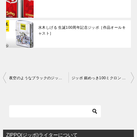
水木しげる 生誕100周年記念ジッポ［作品オールキ
ャスト］
投
夜空のようなブラックのジッポ・12星座シリーズ発売！
ジッポ 銀めっき100ミクロン 1941番（ミラー ⁄ サテーナ）
稿
ナ
ビ
ゲ
ー
シ
ZIPPO(ジッポ)ライターについて