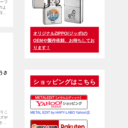
サーフ
のよ
日常
カラ
乗り
て、
オリジナルZIPPO(ジッポ)の
OEMや製作依頼、お待ちしてお
ります！
うさ
ショッピングはこちら
おりこ
METAL EDIT by HAPY-LABO Yahoo!店
ーズや
さん