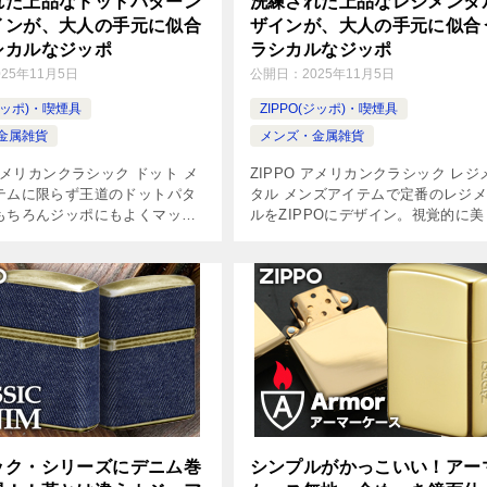
れた上品なドットパターン
洗練された上品なレジメンタ
インが、大人の手元に似合
ザインが、大人の手元に似合
シカルなジッポ
ラシカルなジッポ
025年11月5日
公開日：
2025年11月5日
(ジッポ)・喫煙具
ZIPPO(ジッポ)・喫煙具
金属雑貨
メンズ・金属雑貨
 アメリカンクラシック ドット メ
ZIPPO アメリカンクラシック レジ
テムに限らず王道のドットパタ
タル メンズアイテムで定番のレジ
もちろんジッポにもよくマッ
ルをZIPPOにデザイン。視覚的に
の質感が残るように、さりげな
とされる「右上がり」のパターンで
なワインレッドで彩色され輝き
濃淡の異なるネイビーと、さりげな
ています。作り込みもしっか
り込まれたラインの模様がシッ […]
ック・シリーズにデニム巻
シンプルがかっこいい！アー