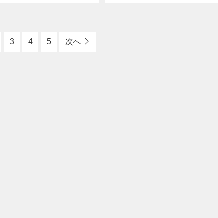
ッポの丸いフォルムにこのデザ
な柴犬らしさ全開のデザイン。絵柄
かわいいジッポになりました。
ッチングで立体的に加工した、ジッ
グで立体的に加工 柄がなくな
番のフォルムとなっています。シン
[…]
3
4
5
次へ