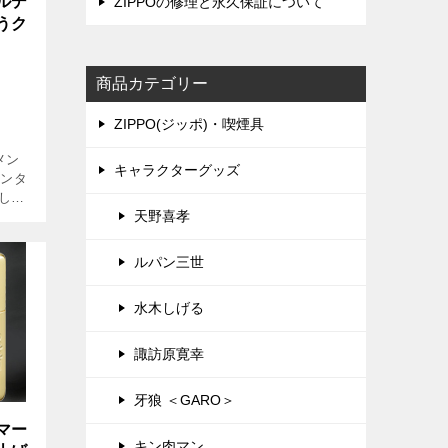
ルデ
ZIPPOの修理と永久保証について
うク
商品カテゴリー
ZIPPO(ジッポ)・喫煙具
メン
キャラクターグッズ
メンタ
美しい
天野喜孝
す。
く織
ルパン三世
水木しげる
諏訪原寛幸
牙狼 ＜GARO＞
マー
キン肉マン