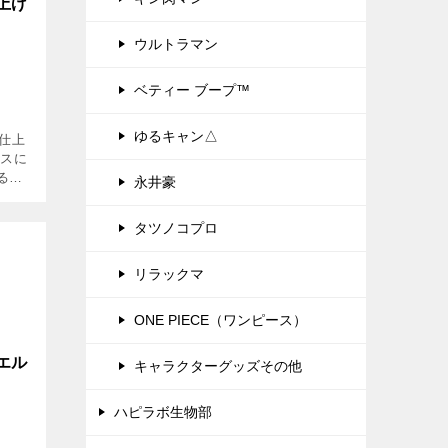
上げ
ウルトラマン
ベティー ブープ™
ゆるキャン△
面仕上
ースに
るジ
永井豪
ッチン
プル
タツノコプロ
リラックマ
ONE PIECE（ワンピース）
エル
キャラクターグッズその他
ハピラボ生物部