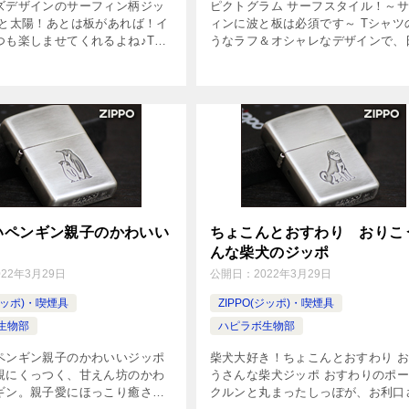
ズデザインのサーフィン柄ジッ
ピクトグラム サーフスタイル！～
波と太陽！あとは板があれば！イ
ィンに波と板は必須です～ Tシャツ
つも楽しませてくれるよね♪Tシ
うなラフ＆オシャレなデザインで、
うなモダン＆オシャレなデザイ
で気軽に持てるカジュアルジッポ。
常で気軽に持てるカジュアルジ
フルなのに、ごちゃつきがない、波
ジュアルながらも落ちつき感あ
スタイルのピクトグラムがかわいく
[…]
いペンギン親子のかわいい
ちょこんとおすわり おりこ
んな柴犬のジッポ
022年3月29日
公開日：
2022年3月29日
(ジッポ)・喫煙具
ZIPPO(ジッポ)・喫煙具
生物部
ハピラボ生物部
ペンギン親子のかわいいジッポ
柴犬大好き！ちょこんとおすわり 
親にくっつく、甘えん坊のかわ
うさんな柴犬ジッポ おすわりのポ
ギン。親子愛にほっこり癒され
クルンと丸まったしっぽが、お利口