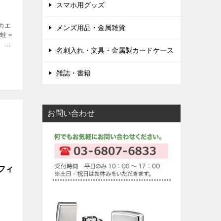
スマホ用グッズ
カエ
メンズ用品・金属雑貨
！蛙＝
、と
名刺入れ・文具・金属製カードケース
お金
がカ
味が
雑誌・書籍
お問い合わせ
フィ