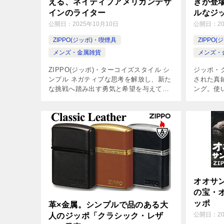
える、ネイティブアメリカンデザ
きが登
インのライター
ルなジ
公開日：
2025年10月10日
公開日：
2
ZIPPO(ジッポ)・喫煙具
ZIPPO
メンズ・金属雑貨
メンズ・
ZIPPO(ジッポ)・ターコイズスタイル シ
ジッポ・
ンプル ネガティブな思考を解放し、新た
された真
な挑戦へ踏み出す勇気と希望を与えてく
ング。使
れるとして人気のパワーストーン、ター
ムは、ア
コイズ。危険や邪悪なエネルギーから身
れどこか
を守る「魔除け」とも言われてお […]
気。また
で […]
オオサ
の宝・
ッポ
革×金属。シンプルで品のある大
公開日：
2
人のジッポ「クラシック・レザ