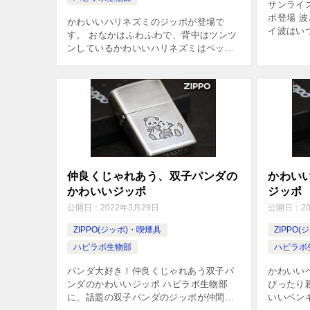
サンライ
ポ登場 
かわいいハリネズミのジッポが登場で
イ波はい
す。 おなかはふわふわで、背中はツンツ
ャツのよ
ンしているかわいいハリネズミはペット
ンで、日
としても人気上昇中。見た目もコロンと
ッポ。カ
してかわいくて、トテトテと歩く姿も愛
[…]
らしいハリネズミをジッポにエッチング
でデ […]
仲良くじゃれあう、双子パンダの
かわい
かわいいジッポ
ジッポ
公開日：
2022年3月29日
公開日：
2
ZIPPO(ジッポ)・喫煙具
ZIPPO
ハピラボ生物部
ハピラボ
パンダ大好き！仲良くじゃれあう双子パ
かわいい
ンダのかわいいジッポ ハピラボ生物部
ぴったり
に、話題の双子パンダのジッポが仲間入
いいペン