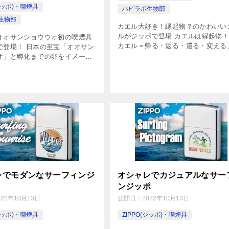
(ジッポ)・喫煙具
ハピラボ生物部
生物部
カエル大好き！縁起物？のかわいい
ルがジッポで登場 カエルは縁起物
オオサンショウウオ初の喫煙具
カエル＝帰る・返る・還る・変える
で登場！ 日本の至宝「オオサン
いう語呂合わせから、福がカエル・
オ」と孵化までの卵をイメージ
がカエル・無事カエル・無くしもの
インした、オオサンショウオ好
エル・若ガエル、など縁起のよい意
まらないジッポ。デザインはパ
込 […]
尾類館の管理人・パト氏が監修
レでモダンなサーフィンジ
オシャレでカジュアルなサー
ンジッポ
022年10月13日
公開日：
2022年10月13日
(ジッポ)・喫煙具
ZIPPO(ジッポ)・喫煙具