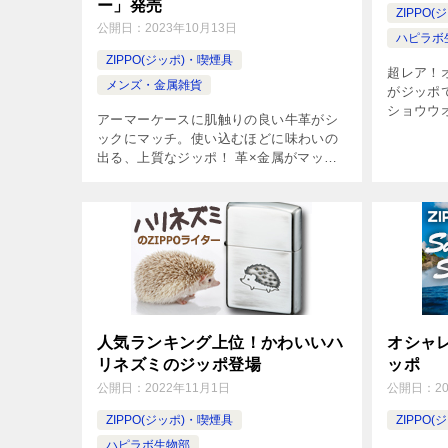
ー」発売
ZIPPO
公開日：
2023年10月13日
ハピラボ
ZIPPO(ジッポ)・喫煙具
超レア！
メンズ・金属雑貨
がジッポ
ショウウ
アーマーケースに肌触りの良い牛革がシ
してデザ
ックにマッチ。使い込むほどに味わいの
きにはた
出る、上質なジッポ！ 革×金属がマッチ
トロン有
した、シンプルで品のある大人のジッ
し […]
ポ。革特有の高級感もさることながら、
トップ、ボトム、開閉部分はジッポケー
スの […]
人気ランキング上位！かわいいハ
オシャ
リネズミのジッポ登場
ッポ
公開日：
2022年11月1日
公開日：
2
ZIPPO(ジッポ)・喫煙具
ZIPPO
ハピラボ生物部