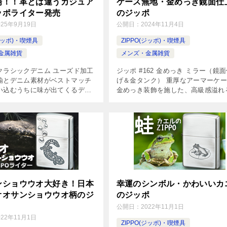
場！！革とは違うカジュア
ケース無地・金めっき鏡面仕
ッポライター発売
のジッポ
025年9月19日
公開日：
2024年11月4日
(ジッポ)・喫煙具
ZIPPO(ジッポ)・喫煙具
金属雑貨
メンズ・金属雑貨
クラシックデニム ユーズド加工
ジッポ #162 金めっき ミラー（鏡
鍮とデニム素材がベストマッチ
げ＆金タンク） 重厚なアーマーケ
い込むうちに味が出てくるデニ
金めっき装飾を施した、高級感溢れ
ーマーケースにぐるりと1周巻か
ッポ。右サイドにZIPPOロゴをエ
ら眺めてもクラシックな雰囲
グ加工でデザインしたのみの、シン
防炎加工されたデニム素材なの
で飽きの来ないモデルです。 […]
ンショウウオ大好き！日本
幸運のシンボル・かわいいカ
オオサンショウウオ柄のジ
のジッポ
公開日：
2022年11月1日
022年11月1日
ZIPPO(ジッポ)・喫煙具