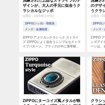
洗練された上品なストライプのデ
洗練さ
ザインが、大人の手元に似合うク
のデザ
ラシカルなジッポ
うクラ
公開日：
2025年11月5日
公開日：
2
ZIPPO(ジッポ)・喫煙具
ZIPPO
メンズ・金属雑貨
メンズ・
ZIPPO アメリカンクラシック ストライ
ZIPPO
プ ZIPPOによく似合うシンプルなストラ
ンズアイ
イプパターン。ブラックの中に唐草模様
ーンは、
をさりげなくレイアウトしたデザイン
チ。金属
は、主張の強すぎない奥ゆかしい雰囲
くクリア
気。モノクロの装飾がシーンを選ば […]
を演出し
[…]
ZIPPOにターコイズ風メタルが映
クラシ