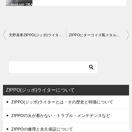
投
天野喜孝ZIPPO(ジッポ)ライター 葵の上 – 源氏物語発売！ファン必見の逸品です！
ZIPPOにターコイズ風メタルが映える、ネイティブアメリカンデザインのライター
稿
ナ
ビ
ゲ
ー
シ
ZIPPO(ジッポ)ライターについて
ョ
ZIPPO(ジッポ)ライターとは・その歴史と特徴について
ン
ZIPPOの火が着かない・トラブル・メンテナンスなど
ZIPPOの修理と永久保証について