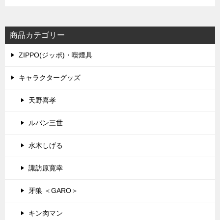
商品カテゴリー
ZIPPO(ジッポ)・喫煙具
キャラクターグッズ
天野喜孝
ルパン三世
水木しげる
諏訪原寛幸
牙狼 ＜GARO＞
キン肉マン