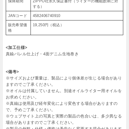
保障期間
ZIPPO社永久保証書付（ライターの機能故障に対
する）
JANコード
4582406740910
販売希望価
19,250円（税込）
格
<加工仕様>
真鍮バレル仕上げ・4面デニム生地巻き
<備考>
※サイズおよび重量は、製品により個体差が生じる場合があり
ますのでご了承ください。
※オイルは付属していません。別途オイルライター用オイルを
お求めください。
※真鍮は使用及び経年変化により変色する場合がありますの
で、予めご了承ください。
※ウェブサイト上の写真と実際の製品の色合いは、多少異なる
場合がありますのでご了承ください。
※製品の外観・仕様・価格は予告なく変更する場合があります