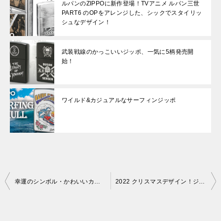
ルパンのZIPPOに新作登場！TVアニメ ルパン三世
PART6 のOPをアレンジした、シックでスタイリッ
シュなデザイン！
武装戦線のかっこいいジッポ、一気に5柄発売開
始！
ワイルド&カジュアルなサーフィンジッポ
投
幸運のシンボル・かわいいカエルのジッポ
2022 クリスマスデザイン！ジッポ ベティー ブープ™ サンタver.
稿
ナ