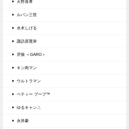
天野喜孝
ルパン三世
水木しげる
諏訪原寛幸
牙狼 ＜GARO＞
キン肉マン
ウルトラマン
ベティー ブープ™
ゆるキャン△
永井豪