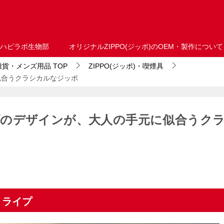
ハピラボ生物部
オリジナルZIPPO(ジッポ)のOEM・製作について
・雑貨・メンズ用品
TOP
ZIPPO(ジッポ)・喫煙具
似合うクラシカルなジッポ
のデザインが、大人の手元に似合うク
トライプ