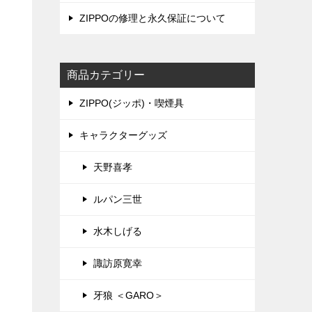
ZIPPOの修理と永久保証について
商品カテゴリー
ZIPPO(ジッポ)・喫煙具
キャラクターグッズ
天野喜孝
ルパン三世
水木しげる
諏訪原寛幸
牙狼 ＜GARO＞