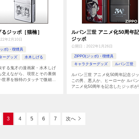
げるジッポ［猫楠］
ルパン三世 アニメ化50周年
ジッポ
022年2月10日
公開日：
2022年1月26日
(ジッポ)・喫煙具
ZIPPO(ジッポ)・喫煙具
ターグッズ
水木しげる
キャラクターグッズ
ルパン三世
表する鬼才の漫画家・水木しげ
も交えながら、現世とその裏側
ルパン三世 アニメ化50周年記念ジ
い世界を独特のタッチで微細に
この男、悪人か、ヒーローか ルパ
先生の生誕100周年を記念し、
アニメ化50周年を記念したジッポが
あるキャラクター達のジッポが
場！今回は赤と黒の2色をモチーフ
で登場です。どこか懐かしく、暖
ティザービジュアルをベースにデザ
ン。「この男、悪人か、ヒーローか
[…]
3
4
5
6
7
次へ