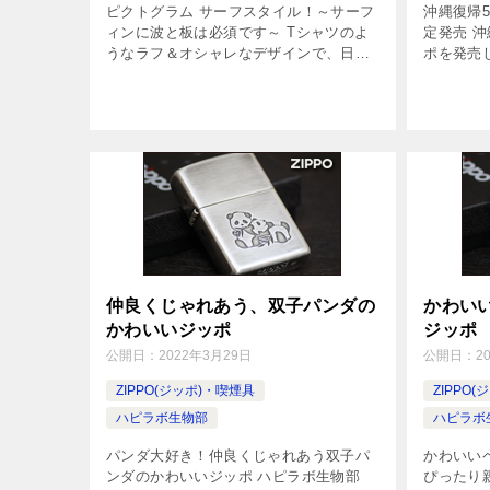
ピクトグラム サーフスタイル！～サーフ
沖縄復帰
ィンに波と板は必須です～ Tシャツのよ
定発売 
うなラフ＆オシャレなデザインで、日常
ポを発売
で気軽に持てるカジュアルジッポ。カラ
で、沖縄
フルなのに、ごちゃつきがない、波乗り
のみの販
スタイルのピクトグラムがかわいくて、
す。お祝
[…]
ご […]
仲良くじゃれあう、双子パンダの
かわい
かわいいジッポ
ジッポ
公開日：
2022年3月29日
公開日：
2
ZIPPO(ジッポ)・喫煙具
ZIPPO
ハピラボ生物部
ハピラボ
パンダ大好き！仲良くじゃれあう双子パ
かわいい
ンダのかわいいジッポ ハピラボ生物部
ぴったり