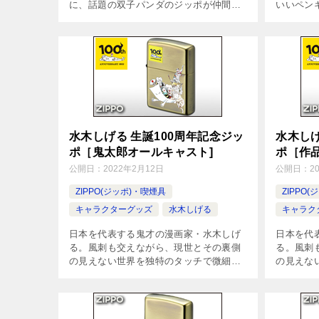
に、話題の双子パンダのジッポが仲間入
いいペン
り。ごはんの時間もじゃれ合う赤ちゃん
ます。ジ
パンダを、エッチングで立体的に可愛い
インで、
くデザインした、シンプル＆キュートな
エッチン
ジッ […]
[…]
水木しげる 生誕100周年記念ジッ
水木しげ
ポ［鬼太郎オールキャスト]
ポ［作
公開日：
2022年2月12日
公開日：
2
ZIPPO(ジッポ)・喫煙具
ZIPPO
キャラクターグッズ
水木しげる
キャラク
日本を代表する鬼才の漫画家・水木しげ
日本を代
る。風刺も交えながら、現世とその裏側
る。風刺
の見えない世界を独特のタッチで微細に
の見えな
描いた、先生の生誕100周年を記念し、
描いた、
存在感のあるキャラクター達のジッポが
存在感の
全5種類で登場です。どこか懐かしく、暖
全5種類
[…]
[…]