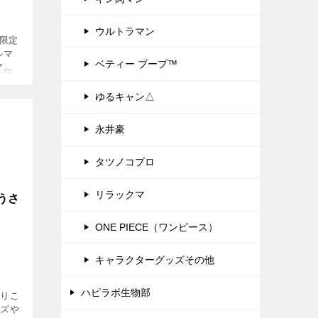
ウルトラマン
個限定
ルマ
ベティー ブープ™
アー
豪華な
ン＆シ
ゆるキャン△
永井豪
タツノコプロ
リラックマ
うさ
ONE PIECE（ワンピース）
キャラクターグッズその他
ハピラボ生物部
おりこ
ーズや