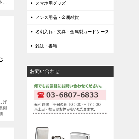
さん
スマホ用グッズ
をエ
ポ定
メンズ用品・金属雑貨
プル
名刺入れ・文具・金属製カードケース
雑誌・書籍
じ
お問い合わせ
しげ
裏側
細に
し、
ポが
く、暖