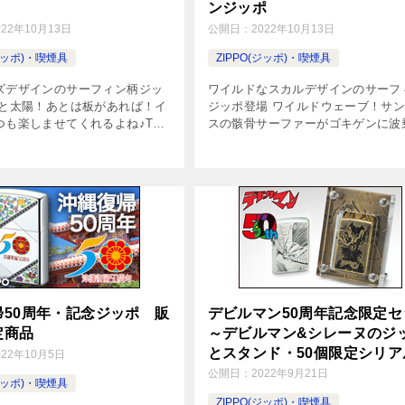
ンジッポ
022年10月13日
公開日：
2022年10月13日
(ジッポ)・喫煙具
ZIPPO(ジッポ)・喫煙具
ズデザインのサーフィン柄ジッ
ワイルドなスカルデザインのサーフ
波と太陽！あとは板があれば！イ
ジッポ登場 ワイルドウェーブ！サ
つも楽しませてくれるよね♪Tシ
スの骸骨サーファーがゴキゲンに波
うなモダン＆オシャレなデザイ
り！Tシャツのようなエッジの効い
常で気軽に持てるカジュアルジ
ザインで、日常で気軽に持てるカジ
ジュアルながらも落ちつき感あ
ルジッポ。遊び心のあるサーファー
にオ […]
帰50周年・記念ジッポ 販
デビルマン50周年記念限定セ
定商品
～デビルマン&シレーヌのジ
とスタンド・50個限定シリア
022年10月5日
ンバー入り！
公開日：
2022年9月21日
(ジッポ)・喫煙具
ZIPPO(ジッポ)・喫煙具