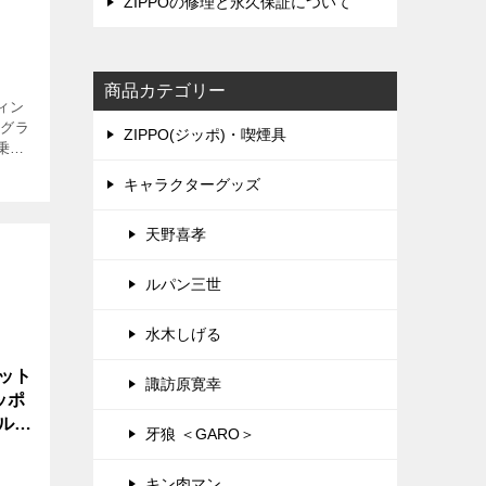
ZIPPOの修理と永久保証について
商品カテゴリー
ィン
ングラ
ZIPPO(ジッポ)・喫煙具
乗
たデ
キャラクターグッズ
ュア
さん
天野喜孝
ルパン三世
水木しげる
ット
諏訪原寛幸
ッポ
ルナ
牙狼 ＜GARO＞
キン肉マン