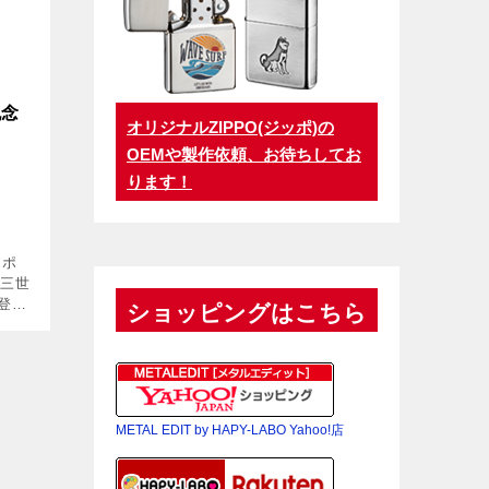
記念
オリジナルZIPPO(ジッポ)の
OEMや製作依頼、お待ちしてお
ります！
ッポ
ン三世
登
ショッピングはこちら
にした
イ
」
METAL EDIT by HAPY-LABO Yahoo!店