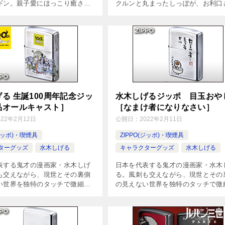
ギン。親子愛にほっこり癒され
クルンと丸まったしっぽが、お利口
ッポの丸いフォルムにこのデザ
な柴犬らしさ全開のデザイン。絵柄
かわいいジッポになりました。
ッチングで立体的に加工した、ジッ
グで立体的に加工 柄がなくな
番のフォルムとなっています。シン
[…]
る 生誕100周年記念ジッ
水木しげるジッポ 目玉おや
品オールキャスト］
［なまけ者になりなさい］
022年2月12日
公開日：
2022年2月11日
(ジッポ)・喫煙具
ZIPPO(ジッポ)・喫煙具
ターグッズ
水木しげる
キャラクターグッズ
水木しげる
表する鬼才の漫画家・水木しげ
日本を代表する鬼才の漫画家・水木
も交えながら、現世とその裏側
る。風刺も交えながら、現世とその
い世界を独特のタッチで微細に
の見えない世界を独特のタッチで微
先生の生誕100周年を記念し、
描いた、先生の生誕100周年を記念
あるキャラクター達のジッポが
存在感のあるキャラクター達のジッ
で登場です。どこか懐かしく、暖
全5種類で登場です。どこか懐かし
[…]