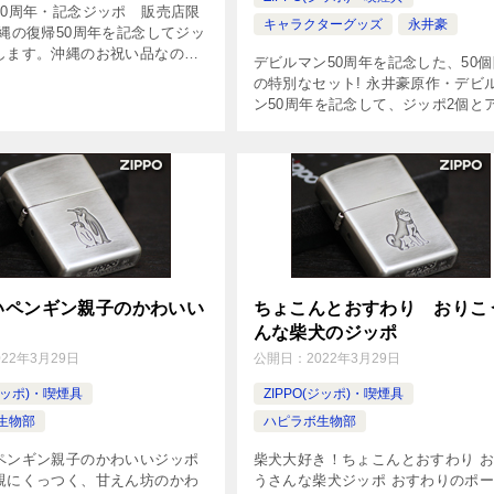
50周年・記念ジッポ 販売店限
キャラクターグッズ
永井豪
沖縄の復帰50周年を記念してジッ
します。沖縄のお祝い品なの
デビルマン50周年を記念した、50
のドンキホーテ様、弊社サイト
の特別なセット! 永井豪原作・デビ
売に限定させていただききま
ン50周年を記念して、ジッポ2個と
いに相応しいデザインで、必ず
トスタンドの3つがセットになった
特別セットが限定で登場!デビルマ
レーヌのジッポと、アートスタ […]
いペンギン親子のかわいい
ちょこんとおすわり おりこ
んな柴犬のジッポ
022年3月29日
公開日：
2022年3月29日
(ジッポ)・喫煙具
ZIPPO(ジッポ)・喫煙具
生物部
ハピラボ生物部
ペンギン親子のかわいいジッポ
柴犬大好き！ちょこんとおすわり 
親にくっつく、甘えん坊のかわ
うさんな柴犬ジッポ おすわりのポ