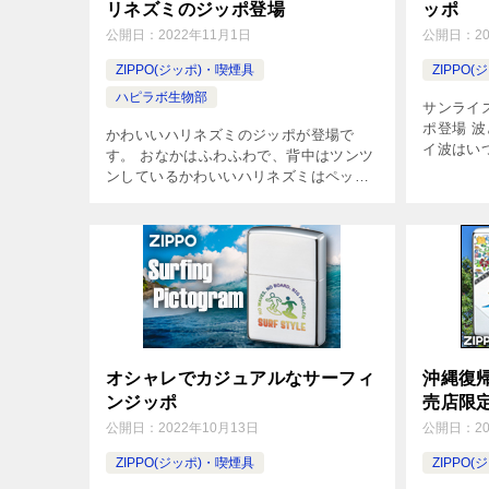
リネズミのジッポ登場
ッポ
公開日：
2022年11月1日
公開日：
2
ZIPPO(ジッポ)・喫煙具
ZIPPO
ハピラボ生物部
サンライ
ポ登場 
かわいいハリネズミのジッポが登場で
イ波はい
す。 おなかはふわふわで、背中はツンツ
ャツのよ
ンしているかわいいハリネズミはペット
ンで、日
としても人気上昇中。見た目もコロンと
ッポ。カ
してかわいくて、トテトテと歩く姿も愛
[…]
らしいハリネズミをジッポにエッチング
でデ […]
オシャレでカジュアルなサーフィ
沖縄復
ンジッポ
売店限
公開日：
2022年10月13日
公開日：
2
ZIPPO(ジッポ)・喫煙具
ZIPPO