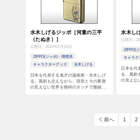
水木しげるジッポ［河童の三平
水木し
（たぬき）］
公開日：
2
公開日：
2022年2月10日
ZIPPO
ZIPPO(ジッポ)・喫煙具
キャラク
キャラクターグッズ
水木しげる
日本を代
る。風刺
日本を代表する鬼才の漫画家・水木しげ
の見えな
る。風刺も交えながら、現世とその裏側
描いた、
の見えない世界を独特のタッチで微細に
存在感の
描いた、先生の生誕100周年を記念し、
全5種類
存在感のあるキャラクター達のジッポが
[…]
全5種類で登場です。どこか懐かしく、暖
[…]
前へ
1
2