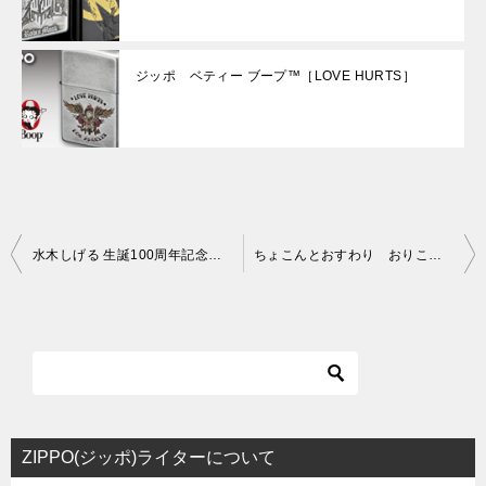
ジッポ ベティー ブープ™［LOVE HURTS］
投
水木しげる 生誕100周年記念ジッポ［作品オールキャスト］
ちょこんとおすわり おりこうさんな柴犬のジッポ
稿
ナ
ビ
ゲ
ー
シ
ZIPPO(ジッポ)ライターについて