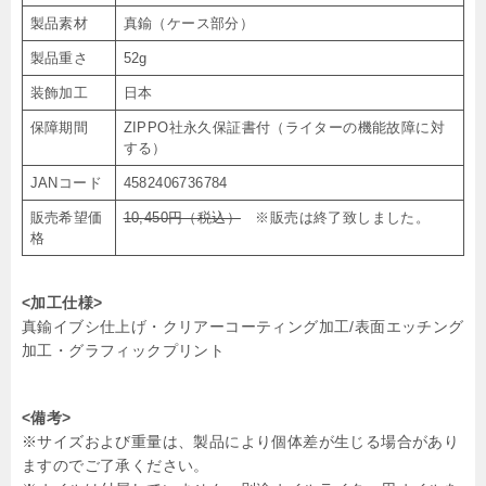
製品素材
真鍮（ケース部分）
製品重さ
52g
装飾加工
日本
保障期間
ZIPPO社永久保証書付（ライターの機能故障に対
する）
JANコード
4582406736784
販売希望価
10,450円（税込）
※販売は終了致しました。
格
<加工仕様>
真鍮イブシ仕上げ・クリアーコーティング加工/表面エッチング
加工・グラフィックプリント
<備考>
※サイズおよび重量は、製品により個体差が生じる場合があり
ますのでご了承ください。