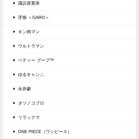
諏訪原寛幸
牙狼 ＜GARO＞
キン肉マン
ウルトラマン
ベティー ブープ™
ゆるキャン△
永井豪
タツノコプロ
リラックマ
ONE PIECE（ワンピース）