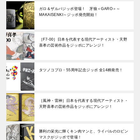
ガロ＆ザルバジッポ登場！ 牙狼＜GARO＞～
MAKAISENKI～ジッポ発売開始！
［F7-00］日本を代表する現代アーティスト・天野
喜孝の芸術作品をジッポにアレンジ！
タツノコプロ・55周年記念ジッポ 全14柄発売！
［風神・雷神］日本を代表する現代アーティスト・
天野喜孝の芸術作品をジッポにアレンジ！
勝利の栄光に輝くキン肉マンと、ライバルのロビン
マスクがジッポで登場！