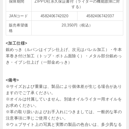
保障期間
ZIPPO社永久保証書付（ライターの機能故障に対
する）
JANコード
4582406742020
4582406742037
販売希望価
20,350円（税込）
格
<加工仕様>
銀めっき（ルパンはイブシ仕上げ、次元はバレル加工）・牛本
革巻き付け加工（トップ・ボトム面除く）・メタル部分銀めっ
き・イブシ仕上げ（一部金めっき）
<備考>
※サイズおよび重量は、製品により個体差が生じる場合があり
ますのでご了承ください。
※オイルは付属していません。別途オイルライター用オイルを
お求めください。
※革の取り扱いおよびお手入れにつきましては、一般的な革の
注意事項に準じご使用ください。
※ウェブサイト上の写真と実際の製品の色合いは、多少異なる