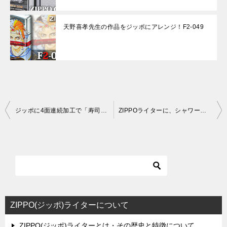
天野喜孝先生の作品をジッポにアレンジ！F2-049
投
ジッポに4面連続加工で「寿司」をデザイン！
ZIPPOライターに、シャワー後の峰不二子の横顔を大胆にデザイン！
稿
ナ
ビ
ゲ
ー
シ
ZIPPO(ジッポ)ライターについて
ョ
ZIPPO(ジッポ)ライターとは・その歴史と特徴について