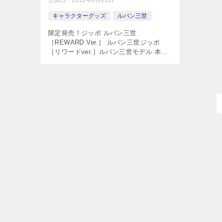
公開日：
2012年8月21日
キャラクターグッズ
ルパン三世
限定発売！ジッポ ルパン三世
［REWARD Ver.］ ルパン三世ジッポ
［リワードver.］ルパン三世モデル 本製
品では、ジッポ本体に何かを企んでいる
時のルパン三世独特の表情を大胆に表
現。本物だけを求めるルパンらしいプラ
[…]