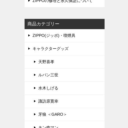
ZIPPOの修理と永久保証について
商品カテゴリー
ZIPPO(ジッポ)・喫煙具
キャラクターグッズ
天野喜孝
ルパン三世
水木しげる
諏訪原寛幸
牙狼 ＜GARO＞
キン肉マン