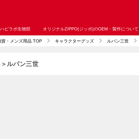
ハピラボ生物部
オリジナルZIPPO(ジッポ)のOEM・製作について
・雑貨・メンズ用品
TOP
キャラクターグッズ
ルパン三世
具＞ルパン三世