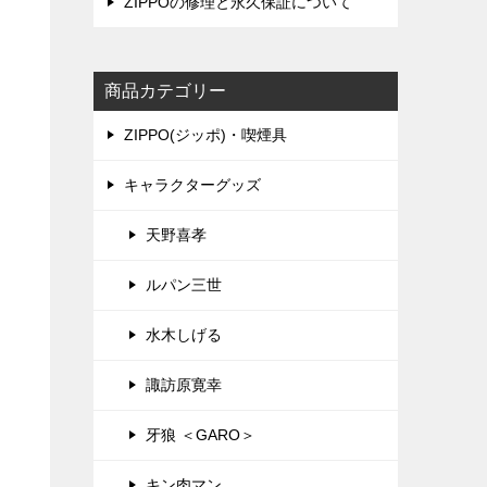
ZIPPOの修理と永久保証について
商品カテゴリー
ZIPPO(ジッポ)・喫煙具
キャラクターグッズ
天野喜孝
ルパン三世
水木しげる
諏訪原寛幸
牙狼 ＜GARO＞
キン肉マン