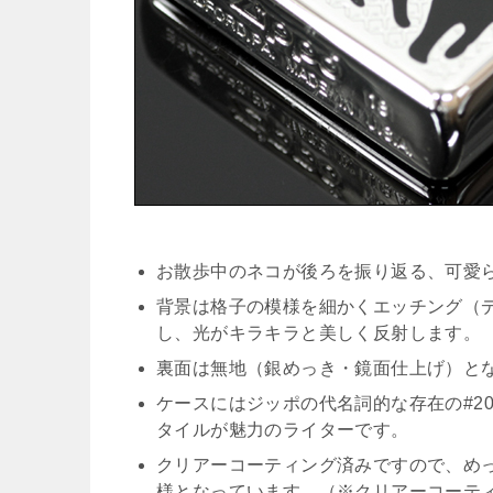
お散歩中のネコが後ろを振り返る、可愛
背景は格子の模様を細かくエッチング（
し、光がキラキラと美しく反射します。
裏面は無地（銀めっき・鏡面仕上げ）と
ケースにはジッポの代名詞的な存在の#2
タイルが魅力のライターです。
クリアーコーティング済みですので、め
様となっています。（※クリアーコーテ