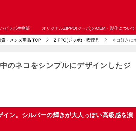
ハピラボ生物部
オリジナルZIPPO(ジッポ)のOEM・製作について
・雑貨・メンズ用品
TOP
ZIPPO(ジッポ)・喫煙具
ネコ好きに
歩中のネコをシンプルにデザインしたジ
ザイン。シルバーの輝きが大人っぽい高級感を演