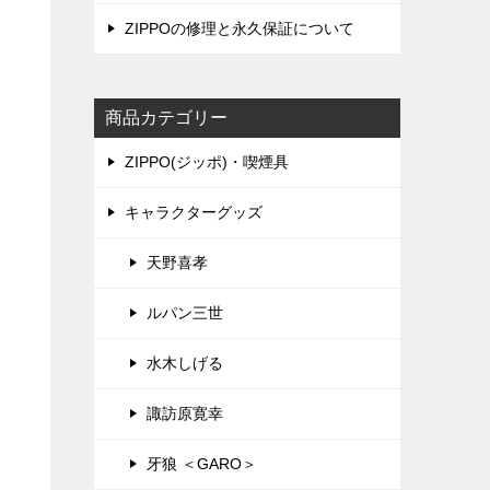
ZIPPOの修理と永久保証について
商品カテゴリー
ZIPPO(ジッポ)・喫煙具
キャラクターグッズ
天野喜孝
ルパン三世
水木しげる
諏訪原寛幸
牙狼 ＜GARO＞