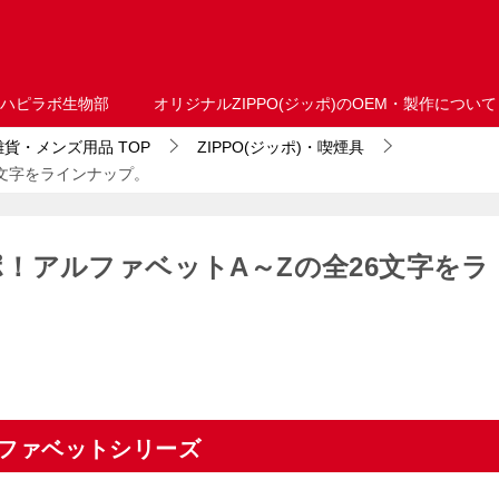
ハピラボ生物部
オリジナルZIPPO(ジッポ)のOEM・製作について
・雑貨・メンズ用品
TOP
ZIPPO(ジッポ)・喫煙具
文字をラインナップ。
！アルファベットA～Zの全26文字をラ
ルファベットシリーズ