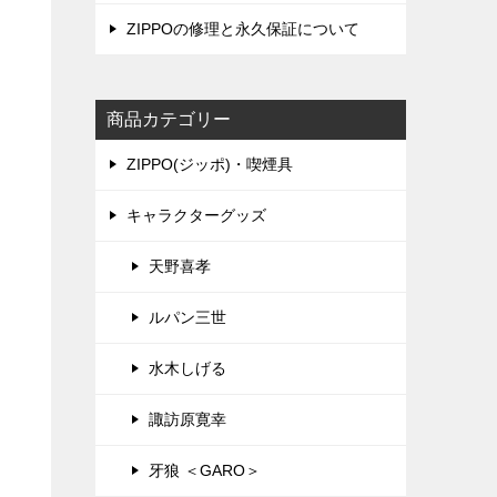
ZIPPOの修理と永久保証について
商品カテゴリー
ZIPPO(ジッポ)・喫煙具
キャラクターグッズ
天野喜孝
ルパン三世
水木しげる
諏訪原寛幸
牙狼 ＜GARO＞