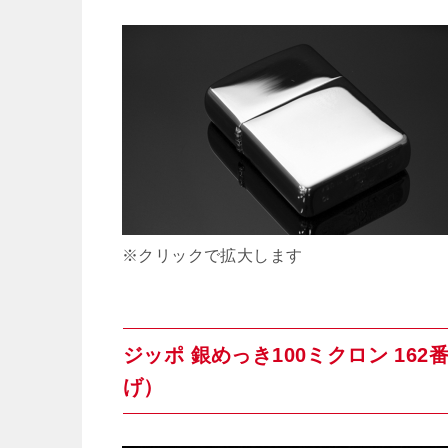
※クリックで拡大します
ジッポ 銀めっき100ミクロン 1
げ）