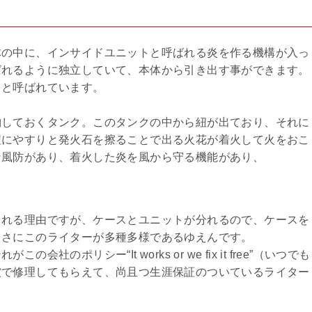
体の中に、インサイドユニットと呼ばれる炎を作る機構が入っ
ばれるように独立していて、本体から引き出す事ができます。
スと呼ばれています。
納しておくタンク。このタンクの中から紐が出ており、それに
紐にやすりと発火石を擦ることで出る火花が着火して火をおこ
な風防があり、着火した炎を風から守る機能があり、
される理由ですが、ケースとユニットが分れるので、ケースを
まさにこのライターが多種多様であるゆえんです。
ポリシー“It works or we fix it free”（いつでも
償で修理してもらえて、尚且つ生涯保証のついているライター