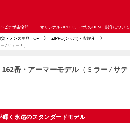
ハピラボ生物部
オリジナルZIPPO(ジッポ)のOEM・製作について
・雑貨・メンズ用品
TOP
ZIPPO(ジッポ)・喫煙具
ー ⁄ サテーナ）
 162番・アーマーモデル（ミラー ⁄ サテ
銀が輝く永遠のスタンダードモデル