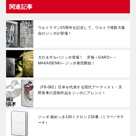
関連記事
ウルトラマン55周年を記念して、ウルトラ怪獣大集
合のジッポが登場！
ガロ＆ザルバジッポ登場！ 牙狼＜GARO＞～
MAKAISENKI～ジッポ発売開始！
［F8-082］日本を代表する現代アーティスト・天
野喜孝の芸術作品をジッポにアレンジ！
ジッポ 銀めっき100ミクロン 230番（ミラー ⁄ サテ
ーナ）