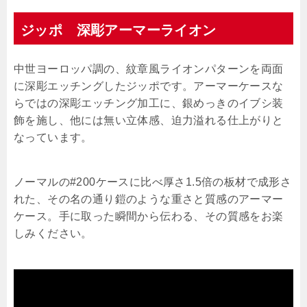
ジッポ 深彫アーマーライオン
中世ヨーロッパ調の、紋章風ライオンパターンを両面
に深彫エッチングしたジッポです。アーマーケースな
らではの深彫エッチング加工に、銀めっきのイブシ装
飾を施し、他には無い立体感、迫力溢れる仕上がりと
なっています。
ノーマルの#200ケースに比べ厚さ1.5倍の板材で成形さ
れた、その名の通り鎧のような重さと質感のアーマー
ケース。手に取った瞬間から伝わる、その質感をお楽
しみください。