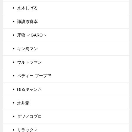
水木しげる
諏訪原寛幸
牙狼 ＜GARO＞
キン肉マン
ウルトラマン
ベティー ブープ™
ゆるキャン△
永井豪
タツノコプロ
リラックマ