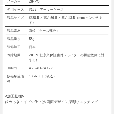
メーカー
ZIPPO
使用ケース
#162 アーマーケース
製品サイズ
幅38.5 × 高さ56.5 × 厚さ13.5（mm/ヒンジ含ま
ず）
製品素材
真鍮（ケース部分）
製品重さ
58g
装飾加工
日本
保障期間
ZIPPO社永久保証書付（ライターの機能故障に対
する）
JANコード
4582406740668
販売希望価
13,970円（税込）
格
<加工仕様>
銀めっき・イブシ仕上げ/両面デザイン深彫りエッチング