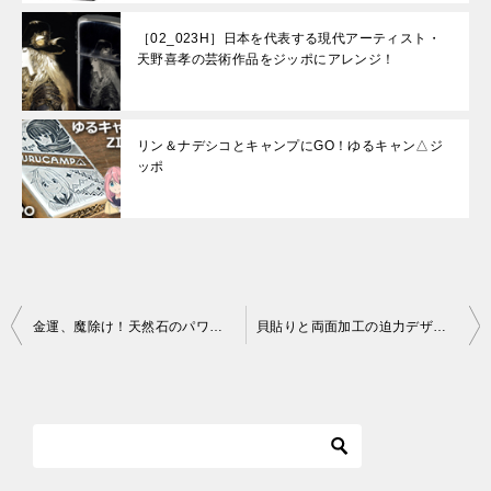
［02_023H］日本を代表する現代アーティスト・
天野喜孝の芸術作品をジッポにアレンジ！
リン＆ナデシコとキャンプにGO！ゆるキャン△ジ
ッポ
投
金運、魔除け！天然石のパワーストーンジッポ登場！
貝貼りと両面加工の迫力デザイン！ジッポ・シェルシールド
稿
ナ
ビ
ゲ