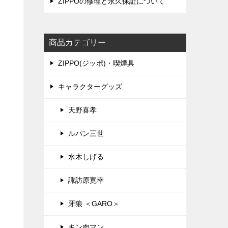
ZIPPOの修理と永久保証について
商品カテゴリー
ZIPPO(ジッポ)・喫煙具
キャラクターグッズ
天野喜孝
ルパン三世
水木しげる
諏訪原寛幸
牙狼 ＜GARO＞
キン肉マン