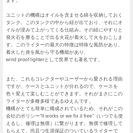
ます。
ユニットの機構はオイルを含ませる綿を収納しておく
タンク。このタンクの中から紐が出ており、それにオ
イルが浸みて上がってくる仕組み。その紐にやすりと
発火石を擦ることで出る火花が着火して火をおこしま
す。このライターの最大の特徴は特殊な風防があり、
着火した炎を風から守る機能があり、
wind proof lighterとして世界でも著名です。
また、これもコレクターやユーザーから愛される理由
ですが、ケースとユニットが分れるので、ケースを
色々変えて楽しむことができます。それがまさにこの
ライターが多種多様であるゆえんです。
機構がとても簡単に構成されているため、それがこの
会社のポリシー“It works or we fix it free”（いつでも使
えるし、修理は無償）に繋がります。無償で修理して
もらえて、尚且つ生涯保証のついているライターで