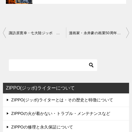
投
諏訪原寛幸・七大陸ジッポ 伊達政宗
漫画家・永井豪の画業50周年記念！デビルマンジッポ3種類発売！
稿
ナ
ビ
ゲ
ー
シ
ZIPPO(ジッポ)ライターについて
ョ
ZIPPO(ジッポ)ライターとは・その歴史と特徴について
ン
ZIPPOの火が着かない・トラブル・メンテナンスなど
ZIPPOの修理と永久保証について