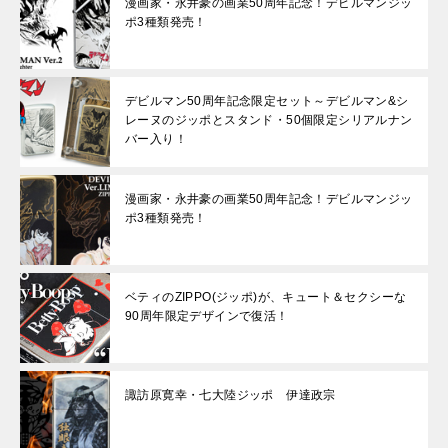
漫画家・永井豪の画業50周年記念！デビルマンジッ
ポ3種類発売！
デビルマン50周年記念限定セット～デビルマン&シ
レーヌのジッポとスタンド・50個限定シリアルナン
バー入り！
漫画家・永井豪の画業50周年記念！デビルマンジッ
ポ3種類発売！
ベティのZIPPO(ジッポ)が、キュート＆セクシーな
90周年限定デザインで復活！
諏訪原寛幸・七大陸ジッポ 伊達政宗