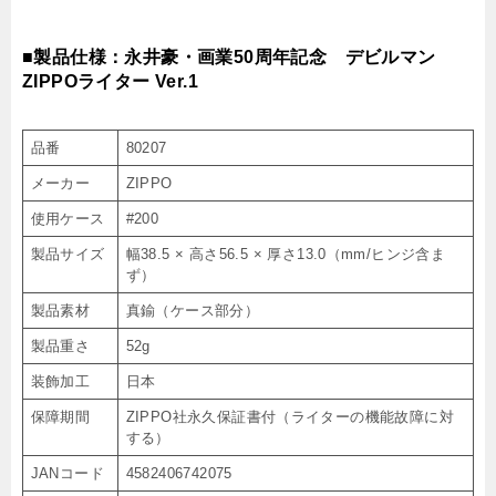
■製品仕様：永井豪・画業50周年記念 デビルマン
ZIPPOライター Ver.1
品番
80207
メーカー
ZIPPO
使用ケース
#200
製品サイズ
幅38.5 × 高さ56.5 × 厚さ13.0（mm/ヒンジ含ま
ず）
製品素材
真鍮（ケース部分）
製品重さ
52g
装飾加工
日本
保障期間
ZIPPO社永久保証書付（ライターの機能故障に対
する）
JANコード
4582406742075