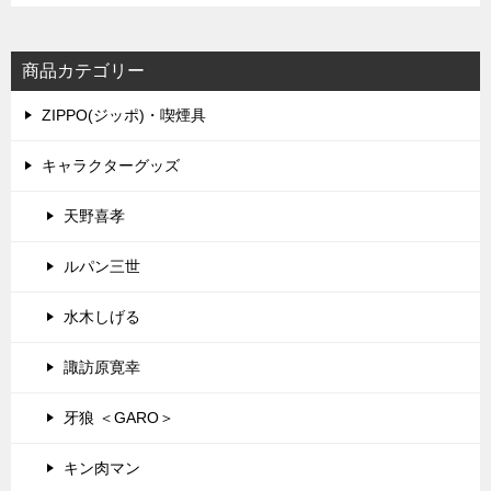
商品カテゴリー
ZIPPO(ジッポ)・喫煙具
キャラクターグッズ
天野喜孝
ルパン三世
水木しげる
諏訪原寛幸
牙狼 ＜GARO＞
キン肉マン