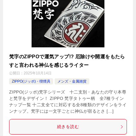
梵字のZIPPOで運気アップ!? 厄除けや開運をもたら
すと言われる神仏を感じるライター
公開日：
2025年10月14日
ZIPPO(ジッポ)・喫煙具
メンズ・金属雑貨
ZIPPO(ジッポ)梵字シリーズ 十二支別・あなたの守り本尊
と梵字をデザイン！ ZIPPO 梵字タトゥー柄 全7種ライン
ナップ一覧 十二支全てに対応する全8種類のデザインをライ
ンナップ。梵字には一文字ごとに神仏が宿るとさ […]
続きを読む