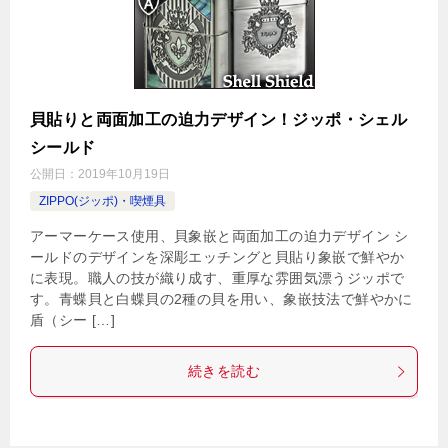
貝貼りと両面加工の迫力デザイン！ジッポ・シェル
シールド
公開日：
2019年10月19日
ZIPPO(ジッポ)・喫煙具
アーマーケース使用、貝象嵌と両面加工の迫力デザイン シ
ールドのデザインを深彫エッチングと貝貼り象嵌で鮮やか
に表現。職人の技が織り成す、重厚な雰囲気漂うジッポで
す。青蝶貝と白蝶貝の2種の貝を用い、象嵌技法で鮮やかに
盾（シー […]
続きを読む