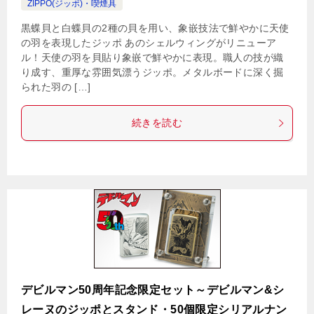
ZIPPO(ジッポ)・喫煙具
黒蝶貝と白蝶貝の2種の貝を用い、象嵌技法で鮮やかに天使
の羽を表現したジッポ あのシェルウィングがリニューア
ル！天使の羽を貝貼り象嵌で鮮やかに表現。職人の技が織
り成す、重厚な雰囲気漂うジッポ。メタルボードに深く掘
られた羽の […]
続きを読む
デビルマン50周年記念限定セット～デビルマン&シ
レーヌのジッポとスタンド・50個限定シリアルナン