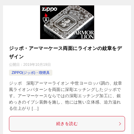
ジッポ・アーマーケース両面にライオンの紋章をデ
ザイン
公開日：
2019年10月19日
ZIPPO(ジッポ)・喫煙具
ジッポ 深彫アーマーライオン 中世ヨーロッパ調の、紋章
風ライオンパターンを両面に深彫エッチングしたジッポで
す。アーマーケースならではの深彫エッチング加工に、銀
めっきのイブシ装飾を施し、他には無い立体感、迫力溢れ
る仕上がり […]
続きを読む