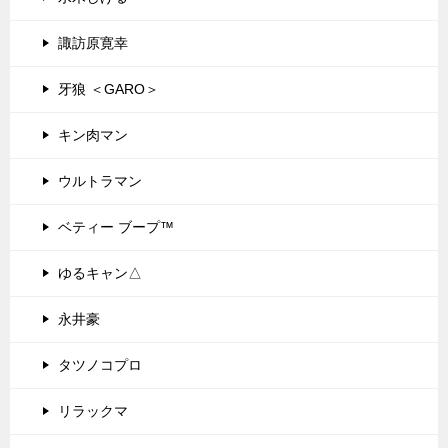
諏訪原寛幸
牙狼 ＜GARO＞
キン肉マン
ウルトラマン
ベティー ブープ™
ゆるキャン△
永井豪
タツノコプロ
リラックマ