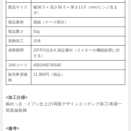
製品サイズ
幅38.5 × 高さ56.5 × 厚さ13.0（mm/ヒンジ含ま
ず）
製品素材
真鍮（ケース部分）
製品重さ
52g
装飾加工
日本
保障期間
ZIPPO社永久保証書付（ライターの機能故障に対
する）
JANコード
4582406740545
販売希望価
11,880円（税込）
格
<加工仕様>
銀めっき・イブシ仕上げ/両面デザインエッチング加工/表面一
部真鍮装飾
<備考>