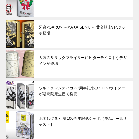
牙狼<GARO> ～MAKAISENKI～ 黄金騎士ver.ジッ
ポ登場！
人気のリラックマライターにビターテイストなデザ
インが登場！
ウルトラマンティガ 30周年記念のZIPPOライター
が期間限定生産で発売！
水木しげる 生誕100周年記念ジッポ［作品オールキ
ャスト］