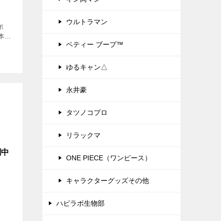
ウルトラマン
ポ
本製
ベティー ブープ™
いる
表
プラ
ゆるキャン△
永井豪
タツノコプロ
リラックマ
劇中
ONE PIECE（ワンピース）
キャラクターグッズその他
ハピラボ生物部