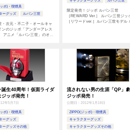
キャラクターグッズ
ルパン三世
(ジッポ)・喫煙具
限定発売！ジッポ ルパン三世
ターグッズ
ルパン三世
［REWARD Ver.］ ルパン三世ジッ
［リワードver.］ルパン三世モデル 
世・次元・不二子・オールキャ
品では、ジッポ本体に何かを企んで
インのジッポ「アンダーアレス
時のルパン三世独特の表情を大胆に
！ アニメ「ルパン三世」のオー
現。本物だけを求めるルパンらしい
をイメージした、ルパン一味の
[…]
クターが引き立つ、大胆なデザ
ッポ。ブラックがシブい「ルパ
ー誕生40周年！仮面ライダ
流されない男の生涯「QP」
念ジッポ発売！
ジッポ発売！
012年5月7日
公開日：
2012年1月18日
(ジッポ)・喫煙具
ZIPPO(ジッポ)・喫煙具
ターグッズ
キャラクターグッズ
ターグッズその他
キャラクターグッズその他