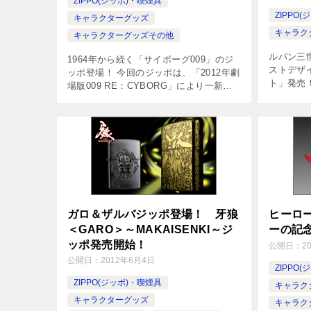
ZIPPO(ジッポ)・喫煙具
ZIPPO
キャラクターグッズ
キャラク
キャラクターグッズその他
ルパン三
1964年から続く「サイボーグ009」のジ
ストデザ
ッポ登場！ 今回のジッポは、「2012年劇
ト」発売
場版009 RE：CYBORG」により一新さ
プニング
れたボディースーツがデザインのモチー
各キャラ
フです。009と003の特徴あるボディーカ
インのジ
ラーでジッポを […]
ン […]
ガロ＆ザルバジッポ登場！ 牙狼
ヒーロ
＜GARO＞～MAKAISENKI～ジ
ーの記
ッポ発売開始！
公開日：
2
公開日：
2012年6月4日
ZIPPO
ZIPPO(ジッポ)・喫煙具
キャラク
キャラクターグッズ
キャラク