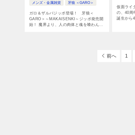
メンズ・金属雑貨
牙狼 ＜GARO＞
仮面ライ
の、40
ガロ＆ザルバジッポ登場！ 牙狼＜
誕生から
GARO＞～MAKAISENKI～ジッポ発売開
ライダー
始！ 魔界より、人の肉体と魂を喰わんと
原型士が
出現する魔獣ホラーたち。人知れず、そ
で監修に
の闇を狩る魔戒騎士の存在があった。な
[…]
かでも「牙狼（ガロ）」は、魔戒騎 […]
前へ
1