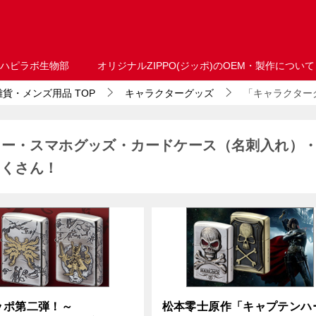
ハピラボ生物部
オリジナルZIPPO(ジッポ)のOEM・製作について
・雑貨・メンズ用品
TOP
キャラクターグッズ
「キャラクターグ
イター・スマホグッズ・カードケース（名刺入れ）
たくさん！
ッポ第二弾！～
松本零士原作「キャプテンハ