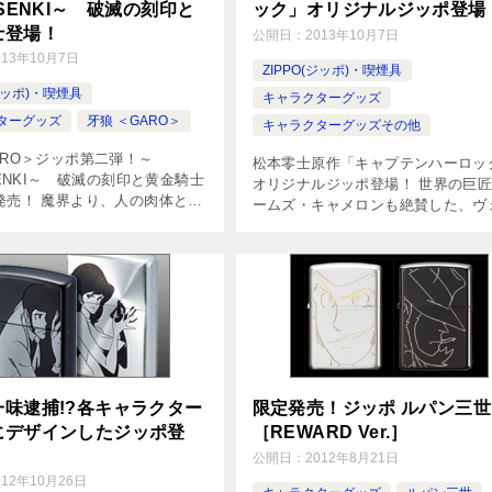
ISENKI～ 破滅の刻印と
ック」オリジナルジッポ登場
士登場！
公開日：
2013年10月7日
013年10月7日
ZIPPO(ジッポ)・喫煙具
(ジッポ)・喫煙具
キャラクターグッズ
ターグッズ
牙狼 ＜GARO＞
キャラクターグッズその他
ARO＞ジッポ第二弾！～
松本零士原作「キャプテンハーロッ
SENKI～ 破滅の刻印と黄金騎士
オリジナルジッポ登場！ 世界の巨
発売！ 魔界より、人の肉体と魂
ームズ・キャメロンも絶賛した、ヴ
と出現する魔獣ホラーたち。人
チア国際映画祭特別招待作品・松本
その闇を狩る魔戒騎士の存在が
原作「キャプテンハーロック」のオ
なかでも「牙狼（ガロ）」は
ナルジッポライターの登場です。 
[…]
一味逮捕!?各キャラクター
限定発売！ジッポ ルパン三世
にデザインしたジッポ登
［REWARD Ver.］
公開日：
2012年8月21日
012年10月26日