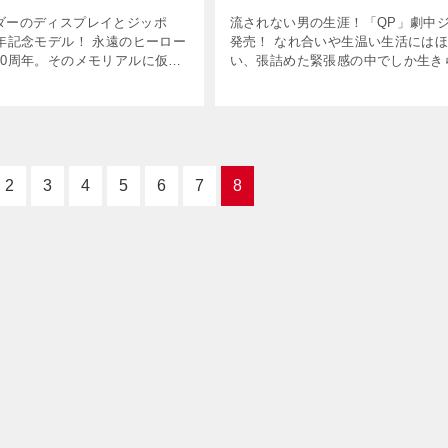
ダーのディスプレイとジッポ
流されない男の生涯！「QP」劇中
周年記念モデル！ 永遠のヒーロー
発売！ なれ合いや生温い生活には
40周年。そのメモリアルに仮面
い、張詰めた緊張感の中でしか生き
がジッポで登場。しかも著名な
ない男だけが持つ世界。それは死と
コンセプトから造形、彩色にま
合わせに生きる者だけに与えられた
加わったマニアこだわりのモデ
るで鈍く光る鋭い刃（やいば）の様
[…]
2
3
4
5
6
7
8