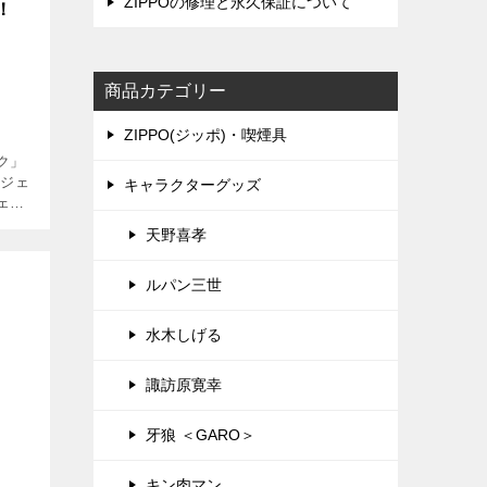
ZIPPOの修理と永久保証について
！
商品カテゴリー
ZIPPO(ジッポ)・喫煙具
ク」
匠ジェ
キャラクターグッズ
ェネ
零士
天野喜孝
リジ
アルカ
ルパン三世
水木しげる
諏訪原寛幸
牙狼 ＜GARO＞
キン肉マン