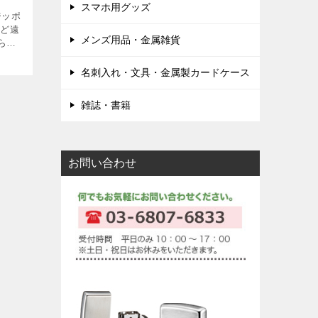
スマホ用グッズ
ジッポ
ほど遠
メンズ用品・金属雑貨
られ
隣り
、ま
名刺入れ・文具・金属製カードケース
な輝
雑誌・書籍
お問い合わせ