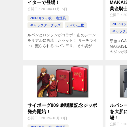
イターで登場！
MAKA
黄金騎
公開日：
2013年11月15日
公開日：
2
ZIPPO(ジッポ)・喫煙具
ZIPPO
キャラクターグッズ
ルパン三世
キャラク
ルパンとロンソンがコラボ！あのシーン
をリアルに再現したセット！ サーチライ
牙狼＜G
トに照らされるルパン三世。その姿が暗
MAKAI
闇に浮かぶかのような劇中イメージをロ
のジッポ
ンソン・タイフーンライターとディスプ
を喰わん
レイにデザインしました。ライターには
知れず、
迫 […]
あった。
[…]
サイボーグ009 劇場版記念ジッポ
ルパン
発売開始！
を大胆
場！
公開日：
2012年10月30日
公開日：
2