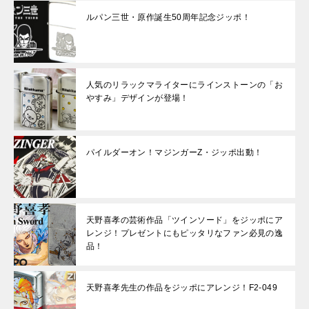
ルパン三世・原作誕生50周年記念ジッポ！
人気のリラックマライターにラインストーンの「お
やすみ」デザインが登場！
パイルダーオン！マジンガーZ・ジッポ出動！
天野喜孝の芸術作品「ツインソード」をジッポにア
レンジ！プレゼントにもピッタリなファン必見の逸
品！
天野喜孝先生の作品をジッポにアレンジ！F2-049