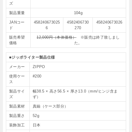
ズ
製品重量
104g
JANコー
458240673025
4582406730
458240673026
ド
6
270
3
販売希望
12,000円（本体価格）
※販売は終了致しまし
価格
た。
■ジッポライター製品仕様
メーカー
ZIPPO
使用ケー
#200
ス
製品サイ
幅38.5 × 高さ56.5 × 厚さ13.0（mm/ヒンジ含ま
ズ
ず）
製品素材
真鍮（ケース部分）
製品重さ
52g
装飾加工
日本