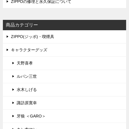
ZIPPOの修理と永久保証について
商品カテゴリー
ZIPPO(ジッポ)・喫煙具
キャラクターグッズ
天野喜孝
ルパン三世
水木しげる
諏訪原寛幸
牙狼 ＜GARO＞