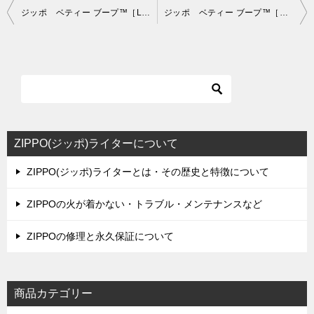
投
ジッポ ベティー ブープ™［LOVE HURTS］
ジッポ ベティー ブープ™［フラッグ］
稿
ナ
ビ
ゲ
ー
シ
ZIPPO(ジッポ)ライターについて
ョ
ZIPPO(ジッポ)ライターとは・その歴史と特徴について
ン
ZIPPOの火が着かない・トラブル・メンテナンスなど
ZIPPOの修理と永久保証について
商品カテゴリー