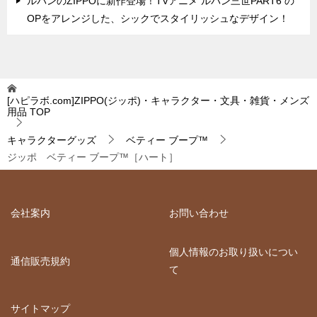
ルパンのZIPPOに新作登場！TVアニメ ルパン三世PART6 の
OPをアレンジした、シックでスタイリッシュなデザイン！
[ハピラボ.com]ZIPPO(ジッポ)・キャラクター・文具・雑貨・メンズ
用品
TOP
キャラクターグッズ
ベティー ブープ™
ジッポ ベティー ブープ™［ハート］
会社案内
お問い合わせ
個人情報のお取り扱いについ
通信販売規約
て
サイトマップ