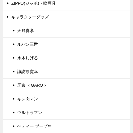
ZIPPO(ジッポ)・喫煙具
キャラクターグッズ
天野喜孝
ルパン三世
水木しげる
諏訪原寛幸
牙狼 ＜GARO＞
キン肉マン
ウルトラマン
ベティー ブープ™