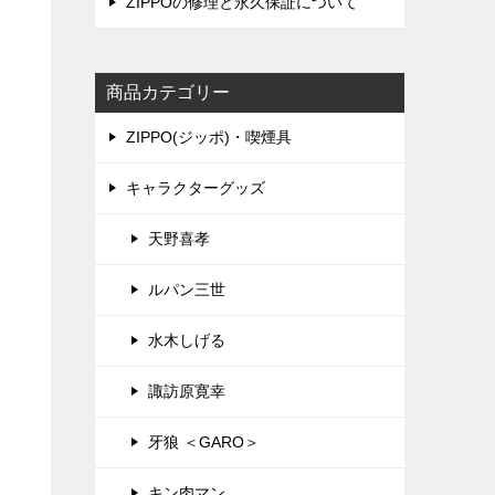
ZIPPOの修理と永久保証について
商品カテゴリー
ZIPPO(ジッポ)・喫煙具
キャラクターグッズ
天野喜孝
ルパン三世
水木しげる
諏訪原寛幸
牙狼 ＜GARO＞
キン肉マン