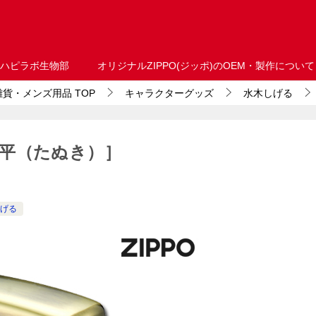
ハピラボ生物部
オリジナルZIPPO(ジッポ)のOEM・製作について
・雑貨・メンズ用品
TOP
キャラクターグッズ
水木しげる
平（たぬき）］
げる