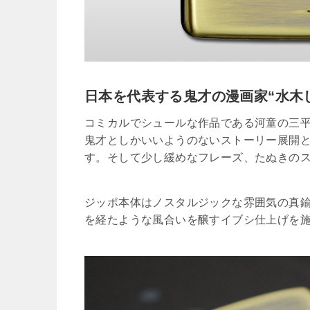
日本を代表する鬼才の漫画家“水木
コミカルでシュールな作品である河童の三
鬼才としかいいようのないストーリー展開
す。そして少し緩めなフレーズ、たぬきの
ジッポ本体はノスタルジックな雰囲気の真
を経たような風合いを醸すイブシ仕上げを