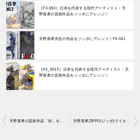
［F3-063］日本を代表する現代アーティスト・天
野喜孝の芸術作品をジッポにアレンジ！
天野喜孝先生の作品をジッポにアレンジ！F4-041
［04_001F］日本を代表する現代アーティスト・天
野喜孝の芸術作品をジッポにアレンジ！
投
天野喜孝の芸術作品「街」をジッポにアレンジ！プレゼントにもピッタリなファン必見の逸品！
天野喜孝ZIPPO(ジッポ)ライター 02_023Hが、さらに作品に近づけてリニューアル！
稿
ナ