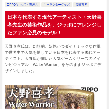
ZIPPO(ジッポ)・喫煙具
キャラクターグッズ
天野喜孝
日本を代表する現代アーティスト・天野喜
孝先生の芸術作品を、ジッポにアレンジし
たファン必見のモデル！
天野喜孝氏は、幻想的、妖艶かつダイナミックな作風
で世界中で人気を博している日本を代表する現代アー
ティスト。天野氏が描いた人気ゲームシリーズのメイ
ンビジュアル「Water Warrior」をそのままジッポにデ
ザインしました。