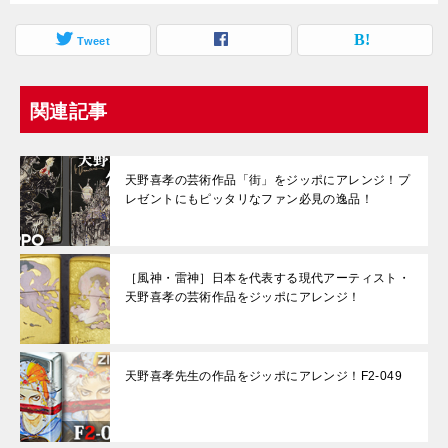
Tweet
関連記事
天野喜孝の芸術作品「街」をジッポにアレンジ！プ
レゼントにもピッタリなファン必見の逸品！
［風神・雷神］日本を代表する現代アーティスト・
天野喜孝の芸術作品をジッポにアレンジ！
天野喜孝先生の作品をジッポにアレンジ！F2-049