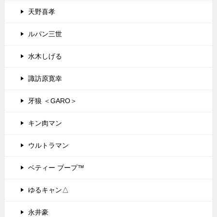
天野喜孝
ルパン三世
水木しげる
諏訪原寛幸
牙狼 ＜GARO＞
キン肉マン
ウルトラマン
ベティー ブープ™
ゆるキャン△
永井豪