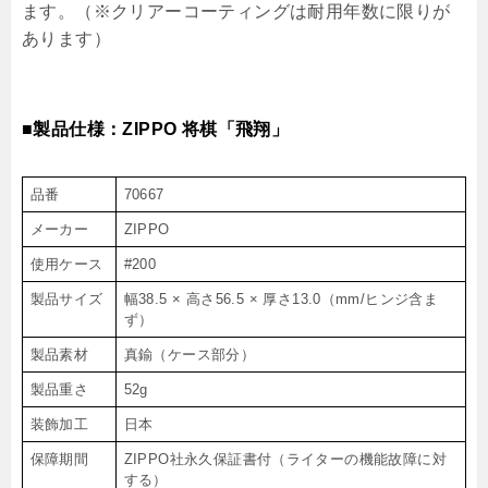
ます。（※クリアーコーティングは耐用年数に限りが
あります）
■製品仕様：ZIPPO 将棋「飛翔」
品番
70667
メーカー
ZIPPO
使用ケース
#200
製品サイズ
幅38.5 × 高さ56.5 × 厚さ13.0（mm/ヒンジ含ま
ず）
製品素材
真鍮（ケース部分）
製品重さ
52g
装飾加工
日本
保障期間
ZIPPO社永久保証書付（ライターの機能故障に対
する）