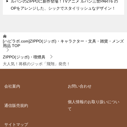
ルパンのZIPPOに新作登場！TVアニメ ルパン三世PART6 の
OPをアレンジした、シックでスタイリッシュなデザイン！
[ハピラボ.com]ZIPPO(ジッポ)・キャラクター・文具・雑貨・メンズ
用品
TOP
ZIPPO(ジッポ)・喫煙具
大人気！将棋のジッポ「飛翔」発売！
会社案内
お問い合わせ
個人情報のお取り扱いについ
通信販売規約
て
サイトマップ