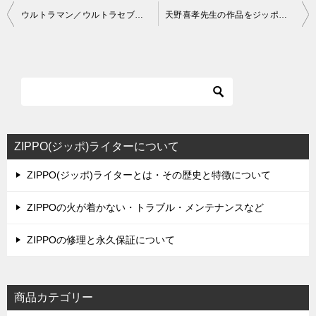
投
ウルトラマン／ウルトラセブンがジッポで蘇る！
天野喜孝先生の作品をジッポにアレンジした、「櫻姫」登場
稿
ナ
ビ
ゲ
ー
シ
ZIPPO(ジッポ)ライターについて
ョ
ZIPPO(ジッポ)ライターとは・その歴史と特徴について
ン
ZIPPOの火が着かない・トラブル・メンテナンスなど
ZIPPOの修理と永久保証について
商品カテゴリー