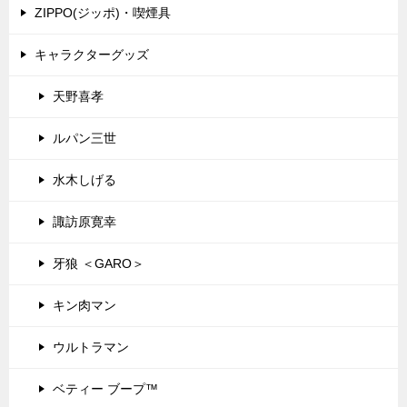
ZIPPO(ジッポ)・喫煙具
キャラクターグッズ
天野喜孝
ルパン三世
水木しげる
諏訪原寛幸
牙狼 ＜GARO＞
キン肉マン
ウルトラマン
ベティー ブープ™