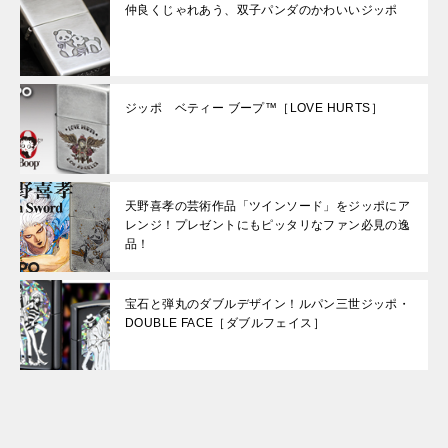
仲良くじゃれあう、双子パンダのかわいいジッポ
ジッポ ベティー ブープ™［LOVE HURTS］
天野喜孝の芸術作品「ツインソード」をジッポにア
レンジ！プレゼントにもピッタリなファン必見の逸
品！
宝石と弾丸のダブルデザイン！ルパン三世ジッポ・
DOUBLE FACE［ダブルフェイス］