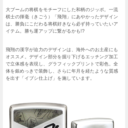
大ブームの将棋をモチーフにした和柄のジッポ。一流
棋士の揮毫（きごう）「飛翔」にあやかったデザイン
は、勝負にこだわる将棋好きなら必ず持っていたいア
イテム。勝ち運アップに繋がるかも!?
飛翔の漢字が迫力のデザインは、海外へのお土産にも
オススメ。デザイン部分を掘り下げるエッチング加工
で立体感を表現し、グラフィックプリントで彩色。全
体を銀めっきで装飾し、さらに年月を経たような質感
を出す「イブシ仕上げ」を施しています。