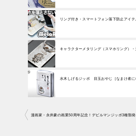
リング付き・スマートフォン落下防止アイテ
キャラクターメタリング（スマホリング）・
水木しげるジッポ 目玉おやじ［なまけ者に
投
漫画家・永井豪の画業50周年記念！デビルマンジッポ3種類発
稿
ナ