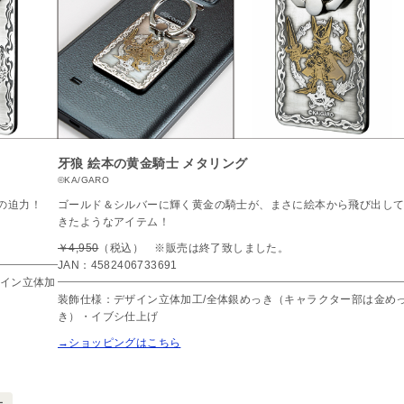
牙狼
絵本の黄金騎士 メタリング
©KA/GARO
の迫力！
ゴールド＆シルバーに輝く黄金の騎士が、まさに絵本から飛び出し
きたようなアイテム！
￥4,950
（税込） ※販売は終了致しました。
JAN：4582406733691
ザイン立体加
装飾仕様：デザイン立体加工/全体銀めっき（キャラクター部は金め
き）・イブシ仕上げ
→ショッピングはこちら
ー