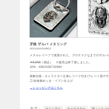
牙狼
ザルバ メタリング
©2011KA/GARO2
メタルレリーフで成形された、グロテスクなまでのザルバ
￥6,050
（税込） ※販売は終了致しました。
JAN：4582406733684
装飾仕様：キャラクター立体レリーフ付き/プレート部デ
工/全体銀めっき・イブシ仕上げ
→ショッピングはこちら
タグ
カジュアル
キャラクター
銀・シルバ