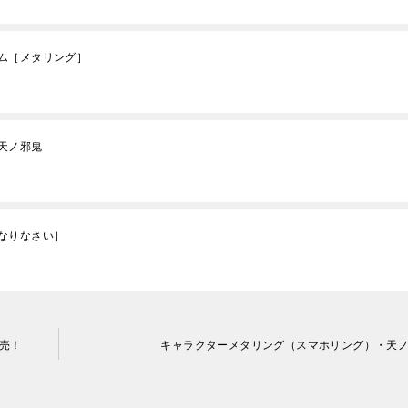
ム［メタリング］
天ノ邪鬼
なりなさい］
売！
キャラクターメタリング（スマホリング）・天