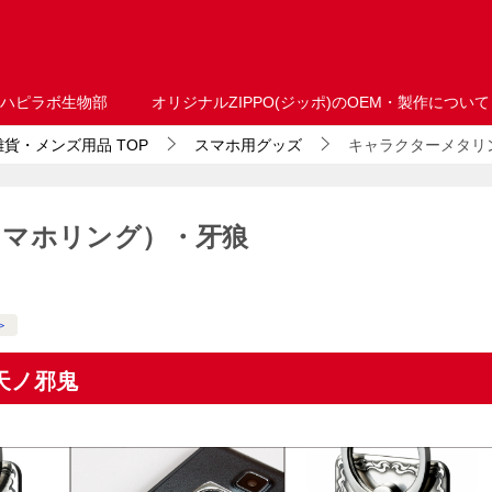
ハピラボ生物部
オリジナルZIPPO(ジッポ)のOEM・製作について
・雑貨・メンズ用品
TOP
スマホ用グッズ
キャラクターメタリ
スマホリング）・牙狼
＞
天ノ邪鬼