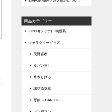
ZIPPOの修理と永久保証について
商品カテゴリー
ZIPPO(ジッポ)・喫煙具
キャラクターグッズ
天野喜孝
て
ルパン三世
水木しげる
っ
諏訪原寛幸
牙狼 ＜GARO＞
キン肉マン