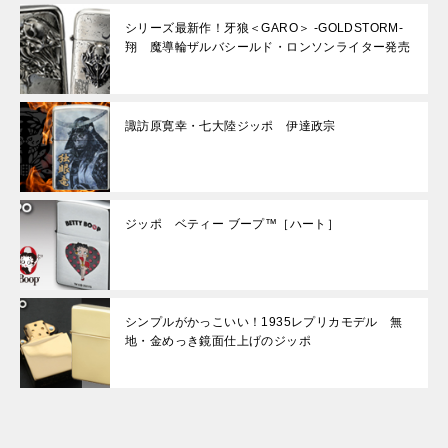
シリーズ最新作！牙狼＜GARO＞ -GOLDSTORM-
翔 魔導輪ザルバシールド・ロンソンライター発売
諏訪原寛幸・七大陸ジッポ 伊達政宗
ジッポ ベティー ブープ™［ハート］
シンプルがかっこいい！1935レプリカモデル 無
地・金めっき鏡面仕上げのジッポ