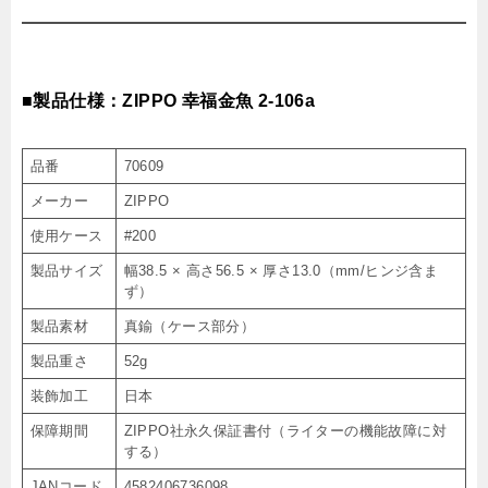
■製品仕様：ZIPPO 幸福金魚 2-106a
品番
70609
メーカー
ZIPPO
使用ケース
#200
製品サイズ
幅38.5 × 高さ56.5 × 厚さ13.0（mm/ヒンジ含ま
ず）
製品素材
真鍮（ケース部分）
製品重さ
52g
装飾加工
日本
保障期間
ZIPPO社永久保証書付（ライターの機能故障に対
する）
JANコード
4582406736098