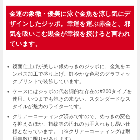
金運の象徴・優美に泳ぐ金魚を涼し気にデ
ザインしたジッポ。幸運を運ぶ赤金と、邪
気を吸いこむ黒金が幸福を授けると言われ
ています。
鏡面仕上げが美しい銀めっきのジッポに、金魚をエ
ンボス加工で盛り上げ。鮮やかな色彩のグラフィッ
クプリントで装飾しています。
ケースにはジッポの代名詞的な存在の#200タイプを
使用。いつまでも飽きの来ない、スタンダードなス
タイルが魅力のライターです。
クリアーコーティング済みですので、めっきの変色
を抑えるほか、指紋等の汚れのお手入れもし易い仕
様となっています。（※クリアーコーティングは耐
用年数に限りがあります）