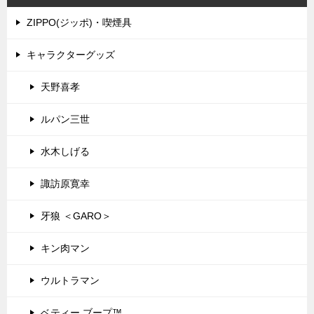
ZIPPO(ジッポ)・喫煙具
キャラクターグッズ
天野喜孝
ルパン三世
水木しげる
諏訪原寛幸
牙狼 ＜GARO＞
キン肉マン
ウルトラマン
ベティー ブープ™