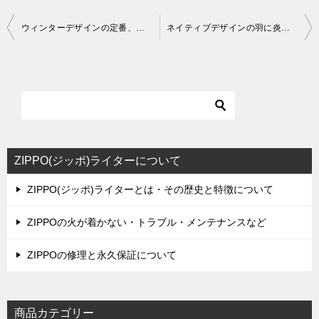
投
ウィンターデザインの定番、舞い落ちる雪の結晶をデザインしたジッポ
ネイティブデザインの羽に炎をアレンジ。アクセントのゴールドが輝くジッポ・フレアーウィング
稿
ナ
ビ
ゲ
ー
シ
ZIPPO(ジッポ)ライターについて
ョ
ZIPPO(ジッポ)ライターとは・その歴史と特徴について
ン
ZIPPOの火が着かない・トラブル・メンテナンスなど
ZIPPOの修理と永久保証について
商品カテゴリー