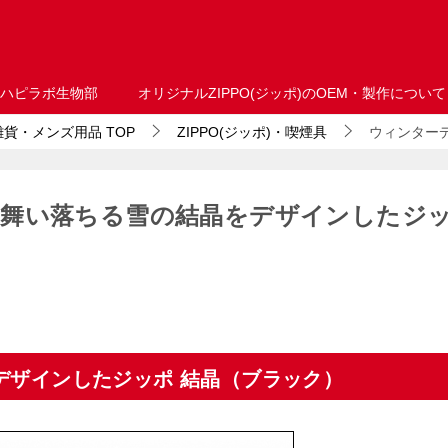
ハピラボ生物部
オリジナルZIPPO(ジッポ)のOEM・製作について
・雑貨・メンズ用品
TOP
ZIPPO(ジッポ)・喫煙具
ウィンター
、舞い落ちる雪の結晶をデザインしたジ
デザインしたジッポ 結晶（ブラック）