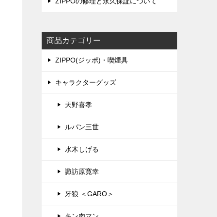
ZIPPOの修理と永久保証について
商品カテゴリー
ZIPPO(ジッポ)・喫煙具
キャラクターグッズ
天野喜孝
ルパン三世
水木しげる
諏訪原寛幸
牙狼 ＜GARO＞
キン肉マン