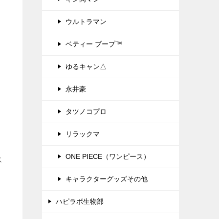
ウルトラマン
ベティー ブープ™
ゆるキャン△
永井豪
感
タツノコプロ
美
リラックマ
ONE PIECE（ワンピース）
ス
キャラクターグッズその他
仕
ハピラボ生物部