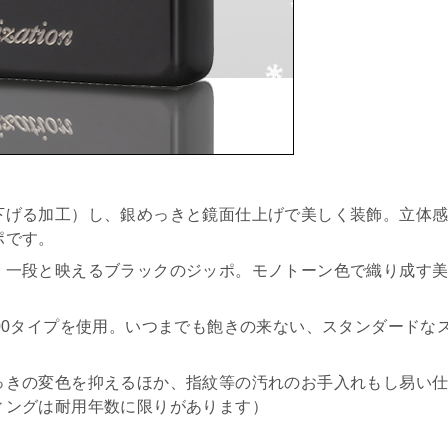
下げる加工）し、銀めっきと鏡面仕上げで美しく装飾。立体
ポです。
、一段と映えるブラックのジッポ。モノトーン色で織り成す
00タイプを使用。いつまでも飽きの来ない、スタンダードな
っきの変色を抑えるほか、指紋等の汚れのお手入れもし易い
ィングは耐用年数に限りがあります）