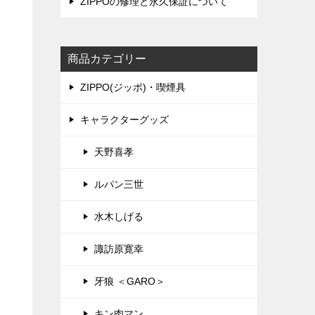
ZIPPOの修理と永久保証について
商品カテゴリー
ZIPPO(ジッポ)・喫煙具
キャラクターグッズ
天野喜孝
ルパン三世
水木しげる
諏訪原寛幸
牙狼 ＜GARO＞
キン肉マン