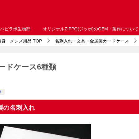
ハピラボ生物部
オリジナルZIPPO(ジッポ)のOEM・製作について
・雑貨・メンズ用品
TOP
名刺入れ・文具・金属製カードケース
ードケース6種類
ス
製の名刺入れ