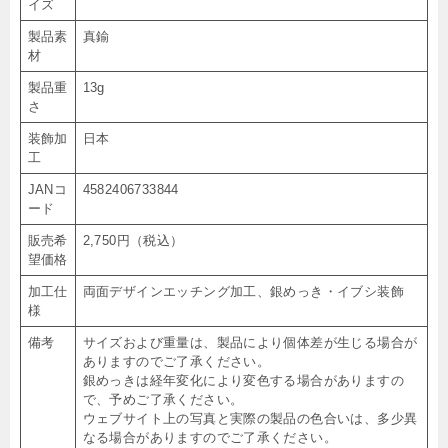
イズ
製品素
真鍮
材
製品重
13g
さ
装飾加
日本
工
JANコ
4582406733844
ード
販売希
2,750円（税込）
望価格
加工仕
両面デザインエッチング加工、銀めっき・イブシ装飾
様
備考
サイズおよび重量は、製品により個体差が生じる場合が
ありますのでご了承ください。
銀めっきは経年変化により変色する場合がありますの
で、予めご了承ください。
ウェブサイト上の写真と実際の製品の色合いは、多少異
なる場合がありますのでご了承ください。