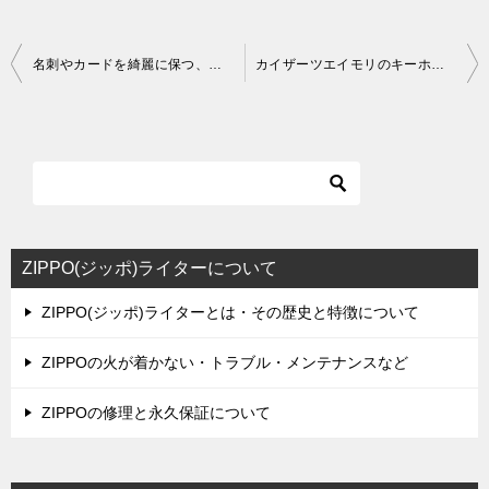
投
名刺やカードを綺麗に保つ、金属製の名刺入れにオオサンショウウオをデザイン。
カイザーツエイモリのキーホルダー（メタルタグ/ドックタグ/両生類/爬虫類/有尾類）
稿
ナ
ビ
ゲ
ー
シ
ZIPPO(ジッポ)ライターについて
ョ
ZIPPO(ジッポ)ライターとは・その歴史と特徴について
ン
ZIPPOの火が着かない・トラブル・メンテナンスなど
ZIPPOの修理と永久保証について