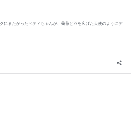
が復活！バイクにまたがったベティちゃんが、薔薇と羽を広げた天使のようにデ